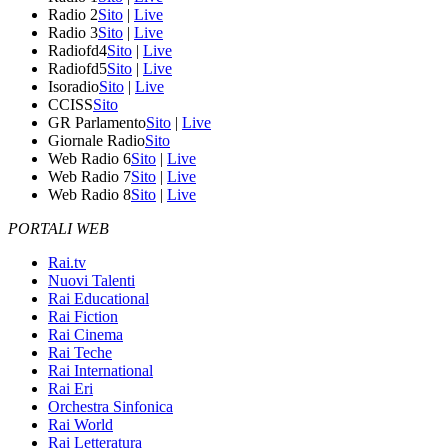
Radio 2
Sito
|
Live
Radio 3
Sito
|
Live
Radiofd4
Sito
|
Live
Radiofd5
Sito
|
Live
Isoradio
Sito
|
Live
CCISS
Sito
GR Parlamento
Sito
|
Live
Giornale Radio
Sito
Web Radio 6
Sito
|
Live
Web Radio 7
Sito
|
Live
Web Radio 8
Sito
|
Live
PORTALI WEB
Rai.tv
Nuovi Talenti
Rai Educational
Rai Fiction
Rai Cinema
Rai Teche
Rai International
Rai Eri
Orchestra Sinfonica
Rai World
Rai Letteratura