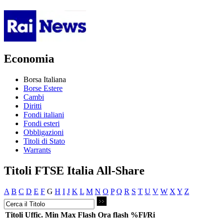
Economia
Borsa Italiana
Borse Estere
Cambi
Diritti
Fondi italiani
Fondi esteri
Obbligazioni
Titoli di Stato
Warrants
Titoli FTSE Italia All-Share
A
B
C
D
E
F
G
H
I
J
K
L
M
N
O
P
Q
R
S
T
U
V
W
X
Y
Z
Titoli
Uffic.
Min
Max
Flash
Ora flash
%Fl/Ri