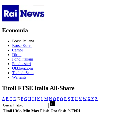
Economia
Borsa Italiana
Borse Estere
Cambi
Diritti
Fondi italiani
Fondi esteri
Obbligazioni
Titoli di Stato
Warrants
Titoli FTSE Italia All-Share
A
B
C
D
E
F
G
H
I
J
K
L
M
N
O
P
Q
R
S
T
U
V
W
X
Y
Z
Titoli
Uffic.
Min
Max
Flash
Ora flash
%Fl/Ri