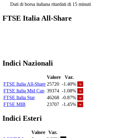
Dati di borsa italiana ritardati di 15 minuti
FTSE Italia All-Share
Indici Nazionali
Valore
Var.
FTSE Italia All-Share
25720
-1.40%
FTSE Italia Mid Cap
39374
-1.08%
FTSE Italia Star
46268
-0.87%
FTSE MIB
23707
-1.45%
Indici Esteri
Valore
Var.