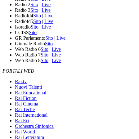
Radio 2
Sito
|
Live
Radio 3
Sito
|
Live
Radiofd4
Sito
|
Live
Radiofd5
Sito
|
Live
Isoradio
Sito
|
Live
CCISS
Sito
GR Parlamento
Sito
|
Live
Giornale Radio
Sito
Web Radio 6
Sito
|
Live
Web Radio 7
Sito
|
Live
Web Radio 8
Sito
|
Live
PORTALI WEB
Rai.tv
Nuovi Talenti
Rai Educational
Rai Fiction
Rai Cinema
Rai Teche
Rai International
Rai Eri
Orchestra Sinfonica
Rai World
Rai Letteratura