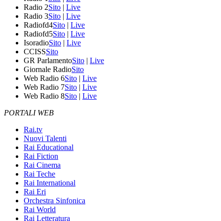
Radio 2
Sito
|
Live
Radio 3
Sito
|
Live
Radiofd4
Sito
|
Live
Radiofd5
Sito
|
Live
Isoradio
Sito
|
Live
CCISS
Sito
GR Parlamento
Sito
|
Live
Giornale Radio
Sito
Web Radio 6
Sito
|
Live
Web Radio 7
Sito
|
Live
Web Radio 8
Sito
|
Live
PORTALI WEB
Rai.tv
Nuovi Talenti
Rai Educational
Rai Fiction
Rai Cinema
Rai Teche
Rai International
Rai Eri
Orchestra Sinfonica
Rai World
Rai Letteratura