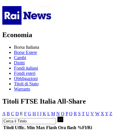
Economia
Borsa Italiana
Borse Estere
Cambi
Diritti
Fondi italiani
Fondi esteri
Obbligazioni
Titoli di Stato
Warrants
Titoli FTSE Italia All-Share
A
B
C
D
E
F
G
H
I
J
K
L
M
N
O
P
Q
R
S
T
U
V
W
X
Y
Z
Titoli
Uffic.
Min
Max
Flash
Ora flash
%Fl/Ri