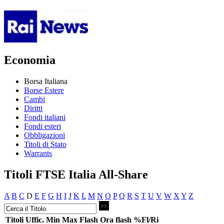
Economia
Borsa Italiana
Borse Estere
Cambi
Diritti
Fondi italiani
Fondi esteri
Obbligazioni
Titoli di Stato
Warrants
Titoli FTSE Italia All-Share
A
B
C
D
E
F
G
H
I
J
K
L
M
N
O
P
Q
R
S
T
U
V
W
X
Y
Z
Titoli
Uffic.
Min
Max
Flash
Ora flash
%Fl/Ri