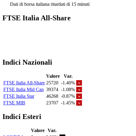
Dati di borsa italiana ritardati di 15 minuti
FTSE Italia All-Share
Indici Nazionali
Valore
Var.
FTSE Italia All-Share
25720
-1.40%
FTSE Italia Mid Cap
39374
-1.08%
FTSE Italia Star
46268
-0.87%
FTSE MIB
23707
-1.45%
Indici Esteri
Valore
Var.