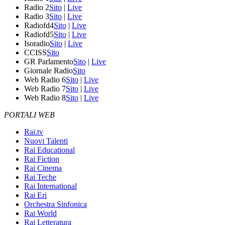
Radio 2
Sito
|
Live
Radio 3
Sito
|
Live
Radiofd4
Sito
|
Live
Radiofd5
Sito
|
Live
Isoradio
Sito
|
Live
CCISS
Sito
GR Parlamento
Sito
|
Live
Giornale Radio
Sito
Web Radio 6
Sito
|
Live
Web Radio 7
Sito
|
Live
Web Radio 8
Sito
|
Live
PORTALI WEB
Rai.tv
Nuovi Talenti
Rai Educational
Rai Fiction
Rai Cinema
Rai Teche
Rai International
Rai Eri
Orchestra Sinfonica
Rai World
Rai Letteratura