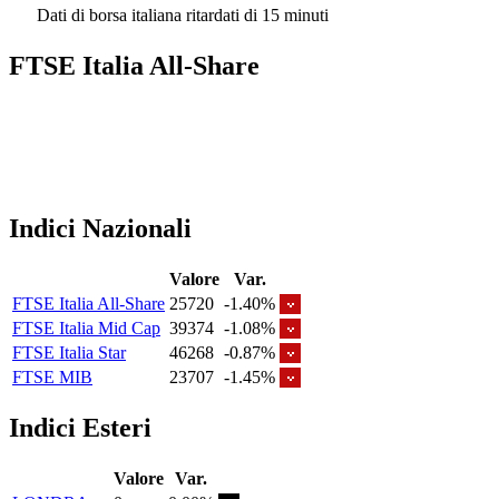
Dati di borsa italiana ritardati di 15 minuti
FTSE Italia All-Share
Indici Nazionali
Valore
Var.
FTSE Italia All-Share
25720
-1.40%
FTSE Italia Mid Cap
39374
-1.08%
FTSE Italia Star
46268
-0.87%
FTSE MIB
23707
-1.45%
Indici Esteri
Valore
Var.