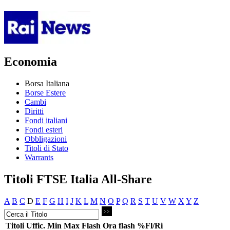
Economia
Borsa Italiana
Borse Estere
Cambi
Diritti
Fondi italiani
Fondi esteri
Obbligazioni
Titoli di Stato
Warrants
Titoli FTSE Italia All-Share
A
B
C
D
E
F
G
H
I
J
K
L
M
N
O
P
Q
R
S
T
U
V
W
X
Y
Z
Titoli
Uffic.
Min
Max
Flash
Ora flash
%Fl/Ri