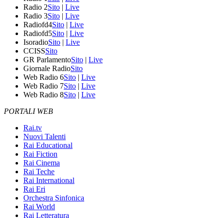
Radio 2
Sito
|
Live
Radio 3
Sito
|
Live
Radiofd4
Sito
|
Live
Radiofd5
Sito
|
Live
Isoradio
Sito
|
Live
CCISS
Sito
GR Parlamento
Sito
|
Live
Giornale Radio
Sito
Web Radio 6
Sito
|
Live
Web Radio 7
Sito
|
Live
Web Radio 8
Sito
|
Live
PORTALI WEB
Rai.tv
Nuovi Talenti
Rai Educational
Rai Fiction
Rai Cinema
Rai Teche
Rai International
Rai Eri
Orchestra Sinfonica
Rai World
Rai Letteratura