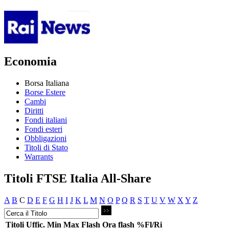
Economia
Borsa Italiana
Borse Estere
Cambi
Diritti
Fondi italiani
Fondi esteri
Obbligazioni
Titoli di Stato
Warrants
Titoli FTSE Italia All-Share
A
B
C
D
E
F
G
H
I
J
K
L
M
N
O
P
Q
R
S
T
U
V
W
X
Y
Z
Titoli
Uffic.
Min
Max
Flash
Ora flash
%Fl/Ri