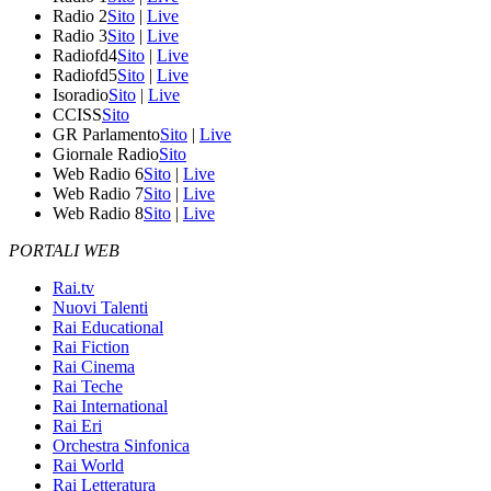
Radio 2
Sito
|
Live
Radio 3
Sito
|
Live
Radiofd4
Sito
|
Live
Radiofd5
Sito
|
Live
Isoradio
Sito
|
Live
CCISS
Sito
GR Parlamento
Sito
|
Live
Giornale Radio
Sito
Web Radio 6
Sito
|
Live
Web Radio 7
Sito
|
Live
Web Radio 8
Sito
|
Live
PORTALI WEB
Rai.tv
Nuovi Talenti
Rai Educational
Rai Fiction
Rai Cinema
Rai Teche
Rai International
Rai Eri
Orchestra Sinfonica
Rai World
Rai Letteratura