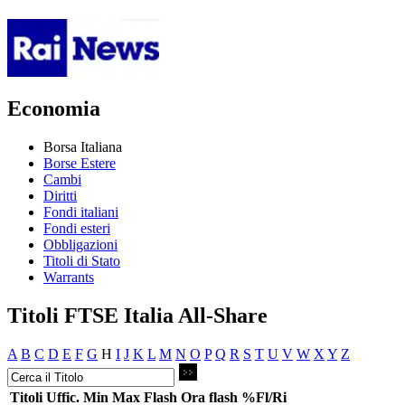
Economia
Borsa Italiana
Borse Estere
Cambi
Diritti
Fondi italiani
Fondi esteri
Obbligazioni
Titoli di Stato
Warrants
Titoli FTSE Italia All-Share
A
B
C
D
E
F
G
H
I
J
K
L
M
N
O
P
Q
R
S
T
U
V
W
X
Y
Z
Titoli
Uffic.
Min
Max
Flash
Ora flash
%Fl/Ri