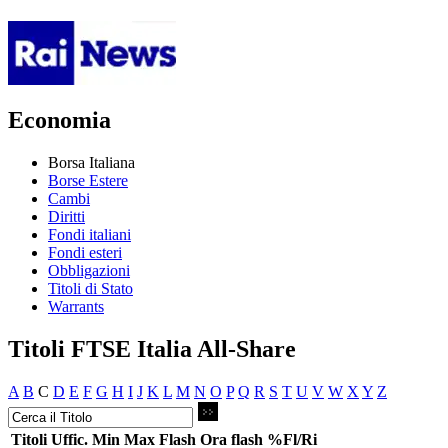
Economia
Borsa Italiana
Borse Estere
Cambi
Diritti
Fondi italiani
Fondi esteri
Obbligazioni
Titoli di Stato
Warrants
Titoli FTSE Italia All-Share
A
B
C
D
E
F
G
H
I
J
K
L
M
N
O
P
Q
R
S
T
U
V
W
X
Y
Z
Titoli
Uffic.
Min
Max
Flash
Ora flash
%Fl/Ri