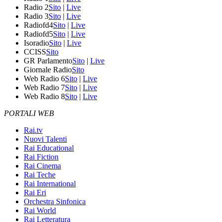
Radio 2
Sito
|
Live
Radio 3
Sito
|
Live
Radiofd4
Sito
|
Live
Radiofd5
Sito
|
Live
Isoradio
Sito
|
Live
CCISS
Sito
GR Parlamento
Sito
|
Live
Giornale Radio
Sito
Web Radio 6
Sito
|
Live
Web Radio 7
Sito
|
Live
Web Radio 8
Sito
|
Live
PORTALI WEB
Rai.tv
Nuovi Talenti
Rai Educational
Rai Fiction
Rai Cinema
Rai Teche
Rai International
Rai Eri
Orchestra Sinfonica
Rai World
Rai Letteratura