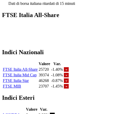
Dati di borsa italiana ritardati di 15 minuti
FTSE Italia All-Share
Indici Nazionali
Valore
Var.
FTSE Italia All-Share
25720
-1.40%
FTSE Italia Mid Cap
39374
-1.08%
FTSE Italia Star
46268
-0.87%
FTSE MIB
23707
-1.45%
Indici Esteri
Valore
Var.