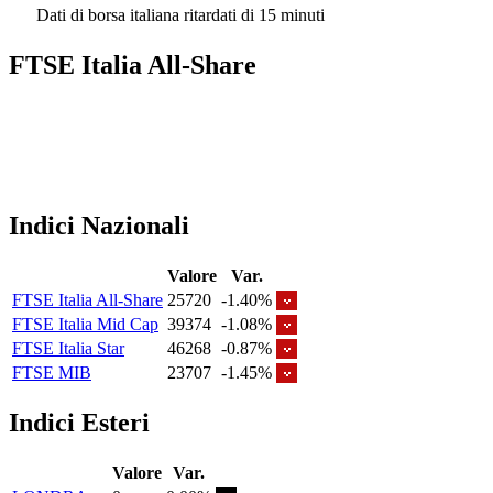
Dati di borsa italiana ritardati di 15 minuti
FTSE Italia All-Share
Indici Nazionali
Valore
Var.
FTSE Italia All-Share
25720
-1.40%
FTSE Italia Mid Cap
39374
-1.08%
FTSE Italia Star
46268
-0.87%
FTSE MIB
23707
-1.45%
Indici Esteri
Valore
Var.