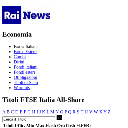
Economia
Borsa Italiana
Borse Estere
Cambi
Diritti
Fondi italiani
Fondi esteri
Obbligazioni
Titoli di Stato
Warrants
Titoli FTSE Italia All-Share
A
B
C
D
E
F
G
H
I
J
K
L
M
N
O
P
Q
R
S
T
U
V
W
X
Y
Z
Titoli
Uffic.
Min
Max
Flash
Ora flash
%Fl/Ri