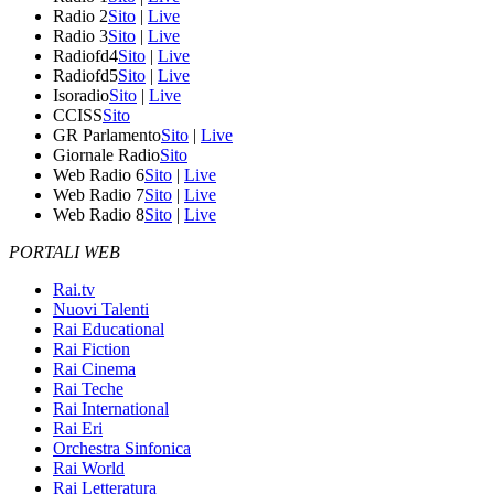
Radio 2
Sito
|
Live
Radio 3
Sito
|
Live
Radiofd4
Sito
|
Live
Radiofd5
Sito
|
Live
Isoradio
Sito
|
Live
CCISS
Sito
GR Parlamento
Sito
|
Live
Giornale Radio
Sito
Web Radio 6
Sito
|
Live
Web Radio 7
Sito
|
Live
Web Radio 8
Sito
|
Live
PORTALI WEB
Rai.tv
Nuovi Talenti
Rai Educational
Rai Fiction
Rai Cinema
Rai Teche
Rai International
Rai Eri
Orchestra Sinfonica
Rai World
Rai Letteratura