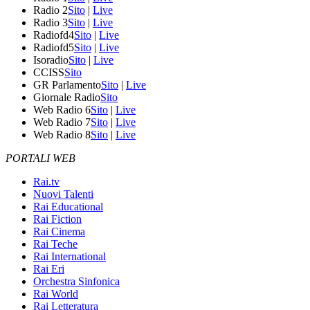
Radio 2
Sito
|
Live
Radio 3
Sito
|
Live
Radiofd4
Sito
|
Live
Radiofd5
Sito
|
Live
Isoradio
Sito
|
Live
CCISS
Sito
GR Parlamento
Sito
|
Live
Giornale Radio
Sito
Web Radio 6
Sito
|
Live
Web Radio 7
Sito
|
Live
Web Radio 8
Sito
|
Live
PORTALI WEB
Rai.tv
Nuovi Talenti
Rai Educational
Rai Fiction
Rai Cinema
Rai Teche
Rai International
Rai Eri
Orchestra Sinfonica
Rai World
Rai Letteratura