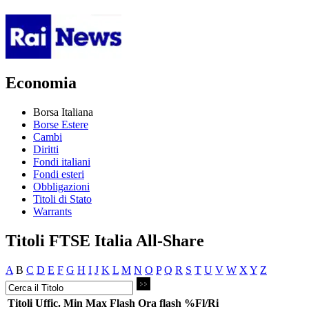
Economia
Borsa Italiana
Borse Estere
Cambi
Diritti
Fondi italiani
Fondi esteri
Obbligazioni
Titoli di Stato
Warrants
Titoli FTSE Italia All-Share
A
B
C
D
E
F
G
H
I
J
K
L
M
N
O
P
Q
R
S
T
U
V
W
X
Y
Z
Titoli
Uffic.
Min
Max
Flash
Ora flash
%Fl/Ri