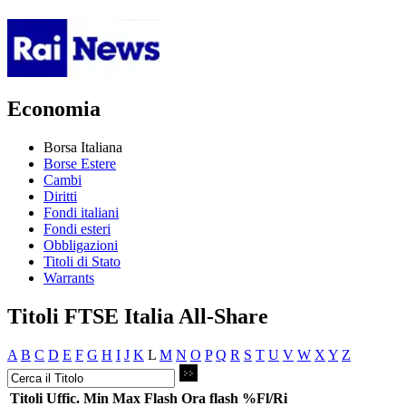
Economia
Borsa Italiana
Borse Estere
Cambi
Diritti
Fondi italiani
Fondi esteri
Obbligazioni
Titoli di Stato
Warrants
Titoli FTSE Italia All-Share
A
B
C
D
E
F
G
H
I
J
K
L
M
N
O
P
Q
R
S
T
U
V
W
X
Y
Z
Titoli
Uffic.
Min
Max
Flash
Ora flash
%Fl/Ri