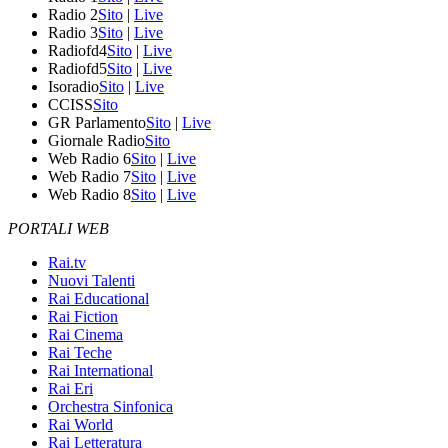
Radio 2
Sito
|
Live
Radio 3
Sito
|
Live
Radiofd4
Sito
|
Live
Radiofd5
Sito
|
Live
Isoradio
Sito
|
Live
CCISS
Sito
GR Parlamento
Sito
|
Live
Giornale Radio
Sito
Web Radio 6
Sito
|
Live
Web Radio 7
Sito
|
Live
Web Radio 8
Sito
|
Live
PORTALI WEB
Rai.tv
Nuovi Talenti
Rai Educational
Rai Fiction
Rai Cinema
Rai Teche
Rai International
Rai Eri
Orchestra Sinfonica
Rai World
Rai Letteratura