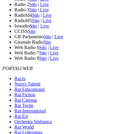
Radio 2
Sito
|
Live
Radio 3
Sito
|
Live
Radiofd4
Sito
|
Live
Radiofd5
Sito
|
Live
Isoradio
Sito
|
Live
CCISS
Sito
GR Parlamento
Sito
|
Live
Giornale Radio
Sito
Web Radio 6
Sito
|
Live
Web Radio 7
Sito
|
Live
Web Radio 8
Sito
|
Live
PORTALI WEB
Rai.tv
Nuovi Talenti
Rai Educational
Rai Fiction
Rai Cinema
Rai Teche
Rai International
Rai Eri
Orchestra Sinfonica
Rai World
Rai Letteratura