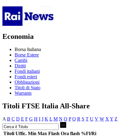
Economia
Borsa Italiana
Borse Estere
Cambi
Diritti
Fondi italiani
Fondi esteri
Obbligazioni
Titoli di Stato
Warrants
Titoli FTSE Italia All-Share
A
B
C
D
E
F
G
H
I
J
K
L
M
N
O
P
Q
R
S
T
U
V
W
X
Y
Z
Titoli
Uffic.
Min
Max
Flash
Ora flash
%Fl/Ri