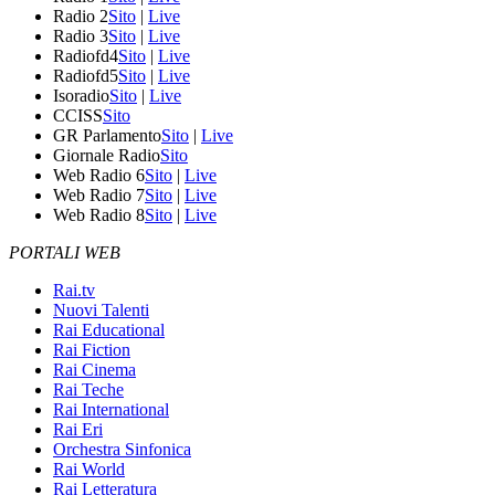
Radio 2
Sito
|
Live
Radio 3
Sito
|
Live
Radiofd4
Sito
|
Live
Radiofd5
Sito
|
Live
Isoradio
Sito
|
Live
CCISS
Sito
GR Parlamento
Sito
|
Live
Giornale Radio
Sito
Web Radio 6
Sito
|
Live
Web Radio 7
Sito
|
Live
Web Radio 8
Sito
|
Live
PORTALI WEB
Rai.tv
Nuovi Talenti
Rai Educational
Rai Fiction
Rai Cinema
Rai Teche
Rai International
Rai Eri
Orchestra Sinfonica
Rai World
Rai Letteratura