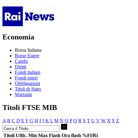
Economia
Borsa Italiana
Borse Estere
Cambi
Diritti
Fondi italiani
Fondi esteri
Obbligazioni
Titoli di Stato
Warrants
Titoli FTSE MIB
A
B
C
D
E
F
G
H
I
J
K
L
M
N
O
P
Q
R
S
T
U
V
W
X
Y
Z
Titoli
Uffic.
Min
Max
Flash
Ora flash
%Fl/Ri