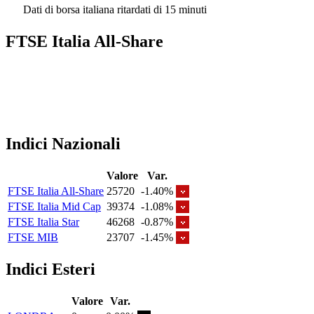
Dati di borsa italiana ritardati di 15 minuti
FTSE Italia All-Share
Indici Nazionali
Valore
Var.
FTSE Italia All-Share
25720
-1.40%
FTSE Italia Mid Cap
39374
-1.08%
FTSE Italia Star
46268
-0.87%
FTSE MIB
23707
-1.45%
Indici Esteri
Valore
Var.