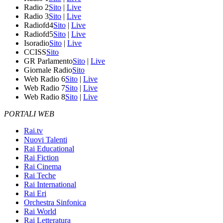
Radio 2
Sito
|
Live
Radio 3
Sito
|
Live
Radiofd4
Sito
|
Live
Radiofd5
Sito
|
Live
Isoradio
Sito
|
Live
CCISS
Sito
GR Parlamento
Sito
|
Live
Giornale Radio
Sito
Web Radio 6
Sito
|
Live
Web Radio 7
Sito
|
Live
Web Radio 8
Sito
|
Live
PORTALI WEB
Rai.tv
Nuovi Talenti
Rai Educational
Rai Fiction
Rai Cinema
Rai Teche
Rai International
Rai Eri
Orchestra Sinfonica
Rai World
Rai Letteratura