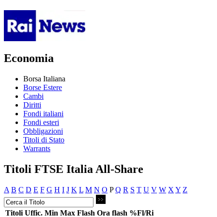
Economia
Borsa Italiana
Borse Estere
Cambi
Diritti
Fondi italiani
Fondi esteri
Obbligazioni
Titoli di Stato
Warrants
Titoli FTSE Italia All-Share
A
B
C
D
E
F
G
H
I
J
K
L
M
N
O
P
Q
R
S
T
U
V
W
X
Y
Z
Titoli
Uffic.
Min
Max
Flash
Ora flash
%Fl/Ri