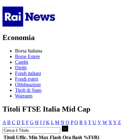
Economia
Borsa Italiana
Borse Estere
Cambi
Diritti
Fondi italiani
Fondi esteri
Obbligazioni
Titoli di Stato
Warrants
Titoli FTSE Italia Mid Cap
A
B
C
D
E
F
G
H
I
J
K
L
M
N
O
P
Q
R
S
T
U
V
W
X
Y
Z
Titoli
Uffic.
Min
Max
Flash
Ora flash
%Fl/Ri