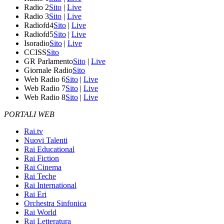
Radio 2
Sito
|
Live
Radio 3
Sito
|
Live
Radiofd4
Sito
|
Live
Radiofd5
Sito
|
Live
Isoradio
Sito
|
Live
CCISS
Sito
GR Parlamento
Sito
|
Live
Giornale Radio
Sito
Web Radio 6
Sito
|
Live
Web Radio 7
Sito
|
Live
Web Radio 8
Sito
|
Live
PORTALI WEB
Rai.tv
Nuovi Talenti
Rai Educational
Rai Fiction
Rai Cinema
Rai Teche
Rai International
Rai Eri
Orchestra Sinfonica
Rai World
Rai Letteratura