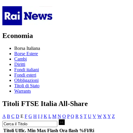
Economia
Borsa Italiana
Borse Estere
Cambi
Diritti
Fondi italiani
Fondi esteri
Obbligazioni
Titoli di Stato
Warrants
Titoli FTSE Italia All-Share
A
B
C
D
E
F
G
H
I
J
K
L
M
N
O
P
Q
R
S
T
U
V
W
X
Y
Z
Titoli
Uffic.
Min
Max
Flash
Ora flash
%Fl/Ri