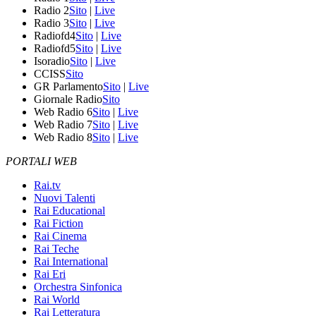
Radio 2
Sito
|
Live
Radio 3
Sito
|
Live
Radiofd4
Sito
|
Live
Radiofd5
Sito
|
Live
Isoradio
Sito
|
Live
CCISS
Sito
GR Parlamento
Sito
|
Live
Giornale Radio
Sito
Web Radio 6
Sito
|
Live
Web Radio 7
Sito
|
Live
Web Radio 8
Sito
|
Live
PORTALI WEB
Rai.tv
Nuovi Talenti
Rai Educational
Rai Fiction
Rai Cinema
Rai Teche
Rai International
Rai Eri
Orchestra Sinfonica
Rai World
Rai Letteratura