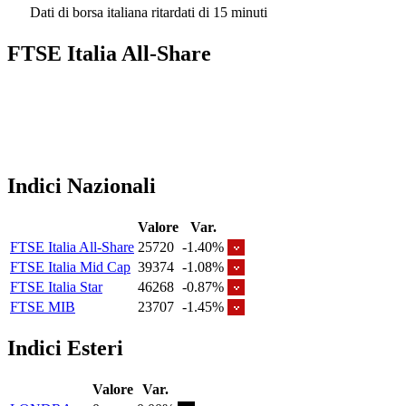
Dati di borsa italiana ritardati di 15 minuti
FTSE Italia All-Share
Indici Nazionali
Valore
Var.
FTSE Italia All-Share
25720
-1.40%
FTSE Italia Mid Cap
39374
-1.08%
FTSE Italia Star
46268
-0.87%
FTSE MIB
23707
-1.45%
Indici Esteri
Valore
Var.