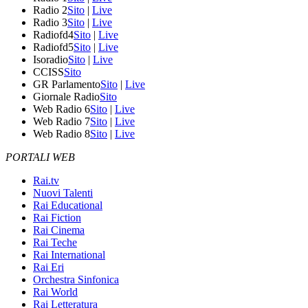
Radio 2
Sito
|
Live
Radio 3
Sito
|
Live
Radiofd4
Sito
|
Live
Radiofd5
Sito
|
Live
Isoradio
Sito
|
Live
CCISS
Sito
GR Parlamento
Sito
|
Live
Giornale Radio
Sito
Web Radio 6
Sito
|
Live
Web Radio 7
Sito
|
Live
Web Radio 8
Sito
|
Live
PORTALI WEB
Rai.tv
Nuovi Talenti
Rai Educational
Rai Fiction
Rai Cinema
Rai Teche
Rai International
Rai Eri
Orchestra Sinfonica
Rai World
Rai Letteratura