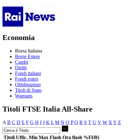
Economia
Borsa Italiana
Borse Estere
Cambi
Diritti
Fondi italiani
Fondi esteri
Obbligazioni
Titoli di Stato
Warrants
Titoli FTSE Italia All-Share
A
B
C
D
E
F
G
H
I
J
K
L
M
N
O
P
Q
R
S
T
U
V
W
X
Y
Z
Titoli
Uffic.
Min
Max
Flash
Ora flash
%Fl/Ri