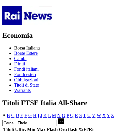
Economia
Borsa Italiana
Borse Estere
Cambi
Diritti
Fondi italiani
Fondi esteri
Obbligazioni
Titoli di Stato
Warrants
Titoli FTSE Italia All-Share
A
B
C
D
E
F
G
H
I
J
K
L
M
N
O
P
Q
R
S
T
U
V
W
X
Y
Z
Titoli
Uffic.
Min
Max
Flash
Ora flash
%Fl/Ri