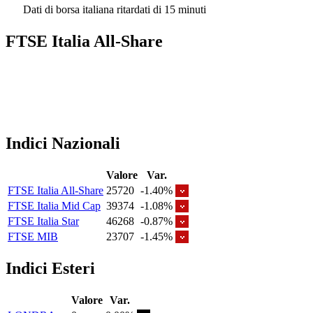
Dati di borsa italiana ritardati di 15 minuti
FTSE Italia All-Share
Indici Nazionali
Valore
Var.
FTSE Italia All-Share
25720
-1.40%
FTSE Italia Mid Cap
39374
-1.08%
FTSE Italia Star
46268
-0.87%
FTSE MIB
23707
-1.45%
Indici Esteri
Valore
Var.