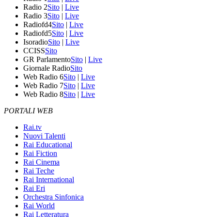
Radio 2
Sito
|
Live
Radio 3
Sito
|
Live
Radiofd4
Sito
|
Live
Radiofd5
Sito
|
Live
Isoradio
Sito
|
Live
CCISS
Sito
GR Parlamento
Sito
|
Live
Giornale Radio
Sito
Web Radio 6
Sito
|
Live
Web Radio 7
Sito
|
Live
Web Radio 8
Sito
|
Live
PORTALI WEB
Rai.tv
Nuovi Talenti
Rai Educational
Rai Fiction
Rai Cinema
Rai Teche
Rai International
Rai Eri
Orchestra Sinfonica
Rai World
Rai Letteratura