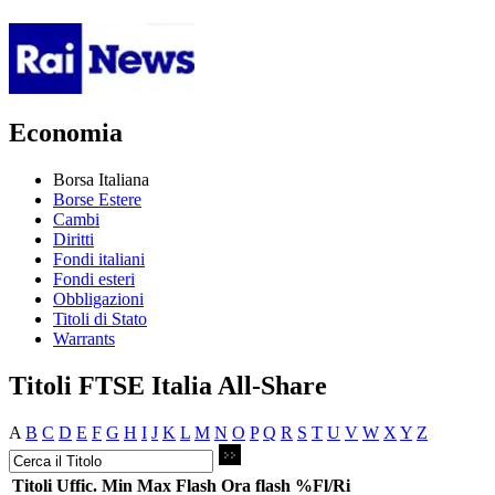
Economia
Borsa Italiana
Borse Estere
Cambi
Diritti
Fondi italiani
Fondi esteri
Obbligazioni
Titoli di Stato
Warrants
Titoli FTSE Italia All-Share
A
B
C
D
E
F
G
H
I
J
K
L
M
N
O
P
Q
R
S
T
U
V
W
X
Y
Z
Titoli
Uffic.
Min
Max
Flash
Ora flash
%Fl/Ri