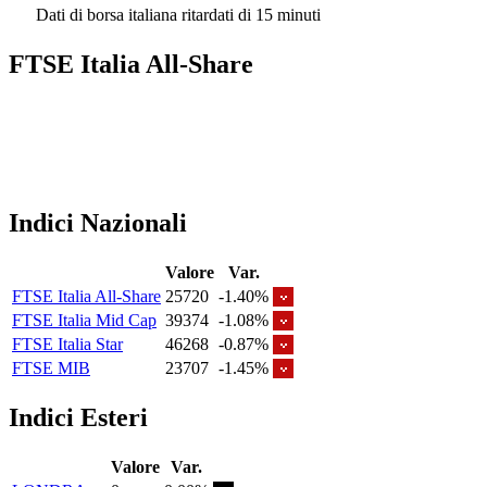
Dati di borsa italiana ritardati di 15 minuti
FTSE Italia All-Share
Indici Nazionali
Valore
Var.
FTSE Italia All-Share
25720
-1.40%
FTSE Italia Mid Cap
39374
-1.08%
FTSE Italia Star
46268
-0.87%
FTSE MIB
23707
-1.45%
Indici Esteri
Valore
Var.