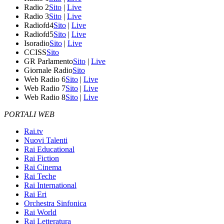
Radio 2
Sito
|
Live
Radio 3
Sito
|
Live
Radiofd4
Sito
|
Live
Radiofd5
Sito
|
Live
Isoradio
Sito
|
Live
CCISS
Sito
GR Parlamento
Sito
|
Live
Giornale Radio
Sito
Web Radio 6
Sito
|
Live
Web Radio 7
Sito
|
Live
Web Radio 8
Sito
|
Live
PORTALI WEB
Rai.tv
Nuovi Talenti
Rai Educational
Rai Fiction
Rai Cinema
Rai Teche
Rai International
Rai Eri
Orchestra Sinfonica
Rai World
Rai Letteratura