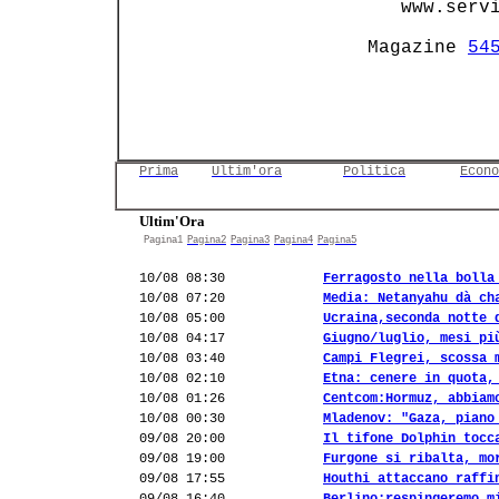
       www.servi
    Magazine 
54
Prima
Ultim'ora
Politica
Econo
Ultim'Ora
Pagina1
Pagina2
Pagina3
Pagina4
Pagina5
10/08 08:30
Ferragosto nella bolla
10/08 07:20
Media: Netanyahu dà ch
10/08 05:00
Ucraina,seconda notte 
10/08 04:17
Giugno/luglio, mesi pi
10/08 03:40
Campi Flegrei, scossa 
10/08 02:10
Etna: cenere in quota,
10/08 01:26
Centcom:Hormuz, abbiam
10/08 00:30
Mladenov: "Gaza, piano
09/08 20:00
Il tifone Dolphin tocc
09/08 19:00
Furgone si ribalta, mo
09/08 17:55
Houthi attaccano raffi