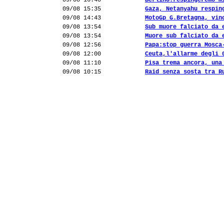
09/08 16:40
Berlino:respingeremo m
09/08 15:35
Gaza, Netanyahu respin
09/08 14:43
MotoGp G.Bretagna, vin
09/08 13:54
Sub muore falciato da 
09/08 13:54
Muore sub falciato da 
09/08 12:56
Papa:stop guerra Mosca
09/08 12:00
Ceuta,l'allarme degli 
09/08 11:10
Pisa trema ancora, una
09/08 10:15
Raid senza sosta tra R