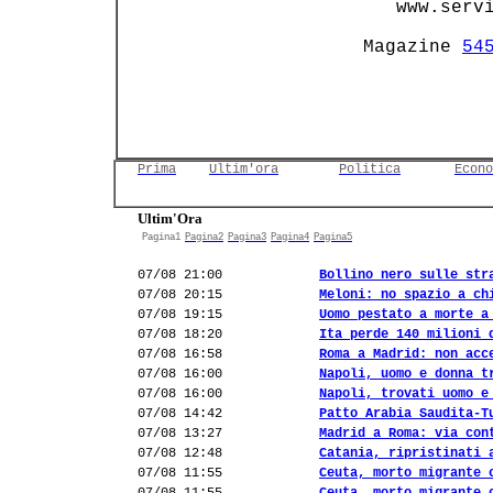
       www.servi
    Magazine 
54
Prima
Ultim'ora
Politica
Econo
Ultim'Ora
Pagina1
Pagina2
Pagina3
Pagina4
Pagina5
07/08 21:00
Bollino nero sulle str
07/08 20:15
Meloni: no spazio a ch
07/08 19:15
Uomo pestato a morte a
07/08 18:20
Ita perde 140 milioni 
07/08 16:58
Roma a Madrid: non acc
07/08 16:00
Napoli, uomo e donna t
07/08 16:00
Napoli, trovati uomo e
07/08 14:42
Patto Arabia Saudita-T
07/08 13:27
Madrid a Roma: via con
07/08 12:48
Catania, ripristinati 
07/08 11:55
Ceuta, morto migrante 