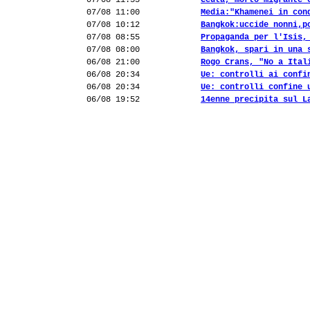
07/08 11:55
Ceuta, morto migrante 
07/08 11:00
Media:"Khamenei in con
07/08 10:12
Bangkok:uccide nonni,p
07/08 08:55
Propaganda per l'Isis,
07/08 08:00
Bangkok, spari in una 
06/08 21:00
Rogo Crans, "No a Ital
06/08 20:34
Ue: controlli ai confi
06/08 20:34
Ue: controlli confine 
06/08 19:52
14enne precipita sul L