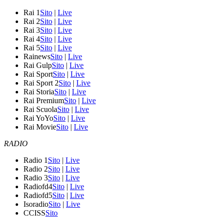
Rai 1
Sito
|
Live
Rai 2
Sito
|
Live
Rai 3
Sito
|
Live
Rai 4
Sito
|
Live
Rai 5
Sito
|
Live
Rainews
Sito
|
Live
Rai Gulp
Sito
|
Live
Rai Sport
Sito
|
Live
Rai Sport 2
Sito
|
Live
Rai Storia
Sito
|
Live
Rai Premium
Sito
|
Live
Rai Scuola
Sito
|
Live
Rai YoYo
Sito
|
Live
Rai Movie
Sito
|
Live
RADIO
Radio 1
Sito
|
Live
Radio 2
Sito
|
Live
Radio 3
Sito
|
Live
Radiofd4
Sito
|
Live
Radiofd5
Sito
|
Live
Isoradio
Sito
|
Live
CCISS
Sito