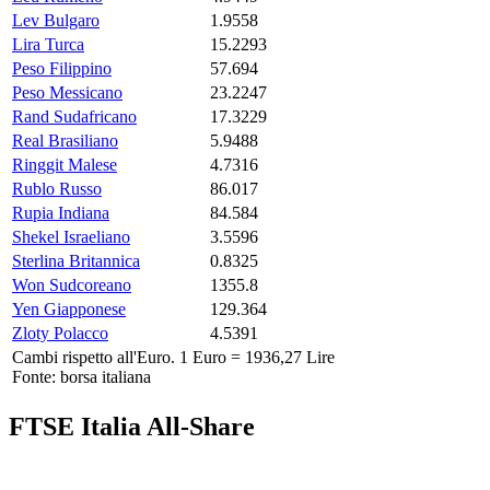
Lev Bulgaro
1.9558
Lira Turca
15.2293
Peso Filippino
57.694
Peso Messicano
23.2247
Rand Sudafricano
17.3229
Real Brasiliano
5.9488
Ringgit Malese
4.7316
Rublo Russo
86.017
Rupia Indiana
84.584
Shekel Israeliano
3.5596
Sterlina Britannica
0.8325
Won Sudcoreano
1355.8
Yen Giapponese
129.364
Zloty Polacco
4.5391
Cambi rispetto all'Euro. 1 Euro = 1936,27 Lire
Fonte: borsa italiana
FTSE Italia All-Share