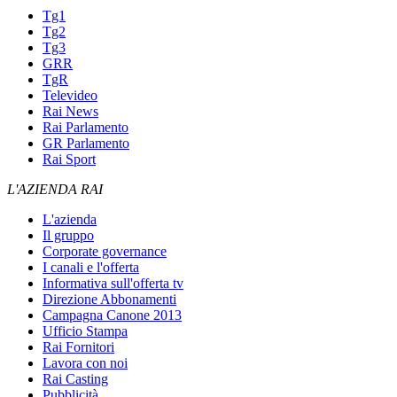
Tg1
Tg2
Tg3
GRR
TgR
Televideo
Rai News
Rai Parlamento
GR Parlamento
Rai Sport
L'AZIENDA RAI
L'azienda
Il gruppo
Corporate governance
I canali e l'offerta
Informativa sull'offerta tv
Direzione Abbonamenti
Campagna Canone 2013
Ufficio Stampa
Rai Fornitori
Lavora con noi
Rai Casting
Pubblicità