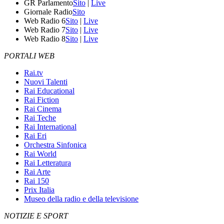
GR Parlamento
Sito
|
Live
Giornale Radio
Sito
Web Radio 6
Sito
|
Live
Web Radio 7
Sito
|
Live
Web Radio 8
Sito
|
Live
PORTALI WEB
Rai.tv
Nuovi Talenti
Rai Educational
Rai Fiction
Rai Cinema
Rai Teche
Rai International
Rai Eri
Orchestra Sinfonica
Rai World
Rai Letteratura
Rai Arte
Rai 150
Prix Italia
Museo della radio e della televisione
NOTIZIE E SPORT