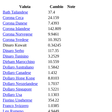
Valuta
Cambio
Note
Bath Tailandese
37.4
Corona Ceca
24.159
Corona Danese
7.4393
Corona Islandese
142.809
Corona Norvegese
9.9461
Corona Svedese
10.3925
Dinaro Kuwait
0.34245
Dinaro Serbo
117.35
Dinaro Tunisino
3.2529
Dirham Marocchino
10.559
Dollaro Australiano
1.5842
Dollaro Canadese
1.432
Dollaro Hong Kong
8.8103
Dollaro Neozelandese
1.7037
Dollaro Singapore
1.5221
Dollaro Usa
1.1303
Fiorino Ungherese
354.22
Franco Svizzero
1.0385
Leu Rumeno
4.9449