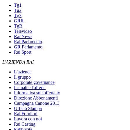
Tg1
Tg2
Tg3
GRR
TgR
Televideo
Rai News
Rai Parlamento
GR Parlamento
Rai Sport
L'AZIENDA RAI
L'azienda
Il gruppo
Corporate governance
I canali e l'offerta
Informativa sull'offerta tv
Direzione Abbonamenti
Campagna Canone 2013
Ufficio Stampa
Rai Fornitori
Lavora con noi
Rai Casting
Pubblicità