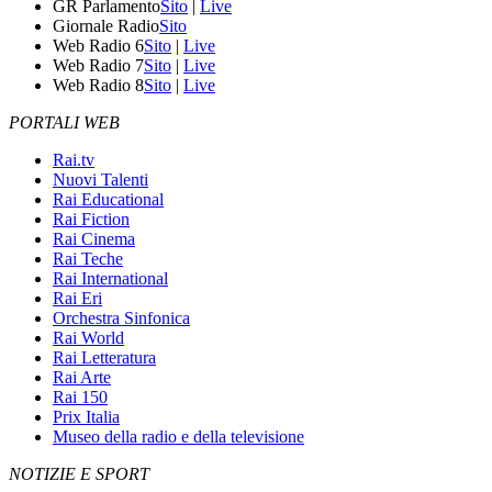
GR Parlamento
Sito
|
Live
Giornale Radio
Sito
Web Radio 6
Sito
|
Live
Web Radio 7
Sito
|
Live
Web Radio 8
Sito
|
Live
PORTALI WEB
Rai.tv
Nuovi Talenti
Rai Educational
Rai Fiction
Rai Cinema
Rai Teche
Rai International
Rai Eri
Orchestra Sinfonica
Rai World
Rai Letteratura
Rai Arte
Rai 150
Prix Italia
Museo della radio e della televisione
NOTIZIE E SPORT