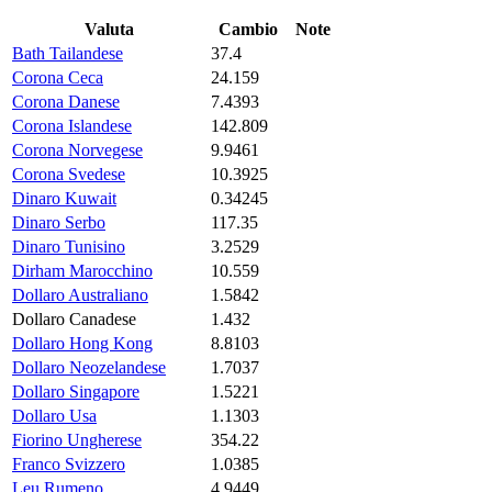
Valuta
Cambio
Note
Bath Tailandese
37.4
Corona Ceca
24.159
Corona Danese
7.4393
Corona Islandese
142.809
Corona Norvegese
9.9461
Corona Svedese
10.3925
Dinaro Kuwait
0.34245
Dinaro Serbo
117.35
Dinaro Tunisino
3.2529
Dirham Marocchino
10.559
Dollaro Australiano
1.5842
Dollaro Canadese
1.432
Dollaro Hong Kong
8.8103
Dollaro Neozelandese
1.7037
Dollaro Singapore
1.5221
Dollaro Usa
1.1303
Fiorino Ungherese
354.22
Franco Svizzero
1.0385
Leu Rumeno
4.9449