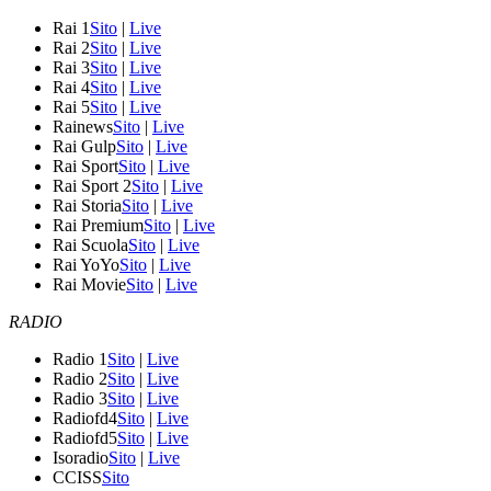
Rai 1
Sito
|
Live
Rai 2
Sito
|
Live
Rai 3
Sito
|
Live
Rai 4
Sito
|
Live
Rai 5
Sito
|
Live
Rainews
Sito
|
Live
Rai Gulp
Sito
|
Live
Rai Sport
Sito
|
Live
Rai Sport 2
Sito
|
Live
Rai Storia
Sito
|
Live
Rai Premium
Sito
|
Live
Rai Scuola
Sito
|
Live
Rai YoYo
Sito
|
Live
Rai Movie
Sito
|
Live
RADIO
Radio 1
Sito
|
Live
Radio 2
Sito
|
Live
Radio 3
Sito
|
Live
Radiofd4
Sito
|
Live
Radiofd5
Sito
|
Live
Isoradio
Sito
|
Live
CCISS
Sito