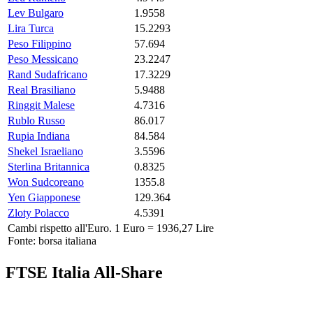
Lev Bulgaro
1.9558
Lira Turca
15.2293
Peso Filippino
57.694
Peso Messicano
23.2247
Rand Sudafricano
17.3229
Real Brasiliano
5.9488
Ringgit Malese
4.7316
Rublo Russo
86.017
Rupia Indiana
84.584
Shekel Israeliano
3.5596
Sterlina Britannica
0.8325
Won Sudcoreano
1355.8
Yen Giapponese
129.364
Zloty Polacco
4.5391
Cambi rispetto all'Euro. 1 Euro = 1936,27 Lire
Fonte: borsa italiana
FTSE Italia All-Share