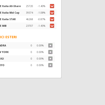
E Italia All-Share
25720
-1.40%
E Italia Mid Cap
39374
-1.08%
E Italia STAR
46268
-0.87%
E MIB
23707
-1.45%
ICI ESTERI
NDRA
0
0.00%
W YORK
0
0.00%
IGI
0
0.00%
KYO
0
0.00%