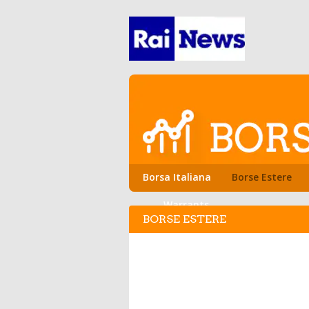
Borsa Italiana
Borse Estere
Warrants
BORSE ESTERE