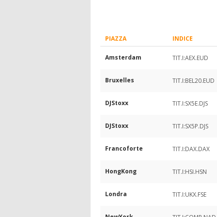
PIAZZA
INDICE
Amsterdam
TIT.I:AEX.EUD
Bruxelles
TIT.I:BEL20.EUD
DJStoxx
TIT.I:SX5E.DJS
DJStoxx
TIT.I:SX5P.DJS
Francoforte
TIT.I:DAX.DAX
HongKong
TIT.I:HSI.HSN
Londra
TIT.I:UKX.FSE
NewYork