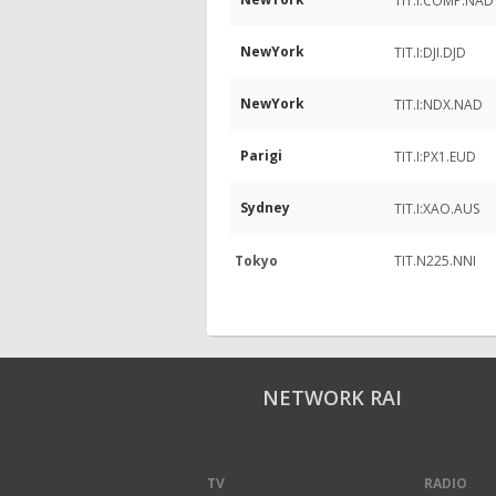
TIT.I:COMP.NAD
NewYork
TIT.I:DJI.DJD
NewYork
TIT.I:NDX.NAD
Parigi
TIT.I:PX1.EUD
Sydney
TIT.I:XAO.AUS
Tokyo
TIT.N225.NNI
NETWORK RAI
TV
RADIO