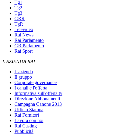
Tg1
Tg2
Tg3
GRR
TgR
Televideo
Rai News
Rai Parlamento
GR Parlamento
Rai Sport
L'AZIENDA RAI
L'azienda
Il gruppo
Corporate governance
I canali e l'offerta
Informativa sull'offerta tv
Direzione Abbonamenti
Campagna Canone 2013
Ufficio Stampa
Rai Fornitori
Lavora con noi
Rai Casting
Pubblicità