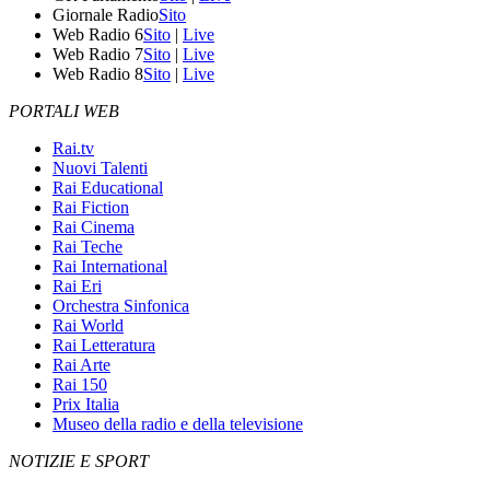
Giornale Radio
Sito
Web Radio 6
Sito
|
Live
Web Radio 7
Sito
|
Live
Web Radio 8
Sito
|
Live
PORTALI WEB
Rai.tv
Nuovi Talenti
Rai Educational
Rai Fiction
Rai Cinema
Rai Teche
Rai International
Rai Eri
Orchestra Sinfonica
Rai World
Rai Letteratura
Rai Arte
Rai 150
Prix Italia
Museo della radio e della televisione
NOTIZIE E SPORT