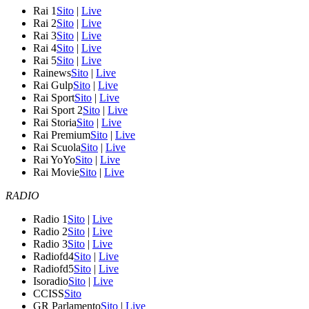
Rai 1
Sito
|
Live
Rai 2
Sito
|
Live
Rai 3
Sito
|
Live
Rai 4
Sito
|
Live
Rai 5
Sito
|
Live
Rainews
Sito
|
Live
Rai Gulp
Sito
|
Live
Rai Sport
Sito
|
Live
Rai Sport 2
Sito
|
Live
Rai Storia
Sito
|
Live
Rai Premium
Sito
|
Live
Rai Scuola
Sito
|
Live
Rai YoYo
Sito
|
Live
Rai Movie
Sito
|
Live
RADIO
Radio 1
Sito
|
Live
Radio 2
Sito
|
Live
Radio 3
Sito
|
Live
Radiofd4
Sito
|
Live
Radiofd5
Sito
|
Live
Isoradio
Sito
|
Live
CCISS
Sito
GR Parlamento
Sito
|
Live