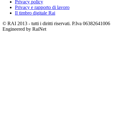
Privacy policy
Privacy e rapporto di lavoro
Il timbro digitale Rai
© RAI 2013 - tutti i diritti riservati. P.Iva 06382641006
Engineered by RaiNet