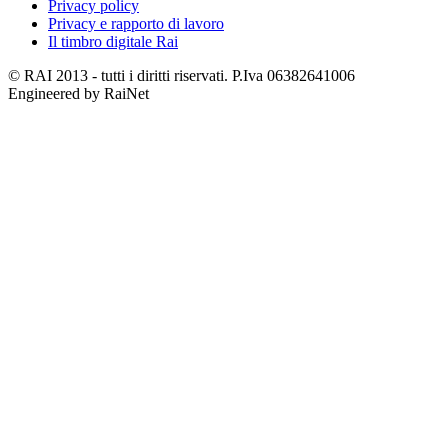
Privacy policy
Privacy e rapporto di lavoro
Il timbro digitale Rai
© RAI 2013 - tutti i diritti riservati. P.Iva 06382641006
Engineered by RaiNet