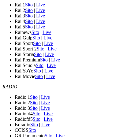
Rai 1
Sito
|
Live
Rai 2
Sito
|
Live
Rai 3
Sito
|
Live
Rai 4
Sito
|
Live
Rai 5
Sito
|
Live
Rainews
Sito
|
Live
Rai Gulp
Sito
|
Live
Rai Sport
Sito
|
Live
Rai Sport 2
Sito
|
Live
Rai Storia
Sito
|
Live
Rai Premium
Sito
|
Live
Rai Scuola
Sito
|
Live
Rai YoYo
Sito
|
Live
Rai Movie
Sito
|
Live
RADIO
Radio 1
Sito
|
Live
Radio 2
Sito
|
Live
Radio 3
Sito
|
Live
Radiofd4
Sito
|
Live
Radiofd5
Sito
|
Live
Isoradio
Sito
|
Live
CCISS
Sito
GR Parlamento
Sito
|
Live