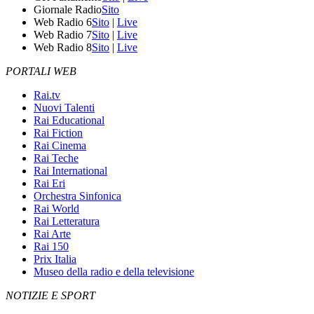
Giornale Radio
Sito
Web Radio 6
Sito
|
Live
Web Radio 7
Sito
|
Live
Web Radio 8
Sito
|
Live
PORTALI WEB
Rai.tv
Nuovi Talenti
Rai Educational
Rai Fiction
Rai Cinema
Rai Teche
Rai International
Rai Eri
Orchestra Sinfonica
Rai World
Rai Letteratura
Rai Arte
Rai 150
Prix Italia
Museo della radio e della televisione
NOTIZIE E SPORT