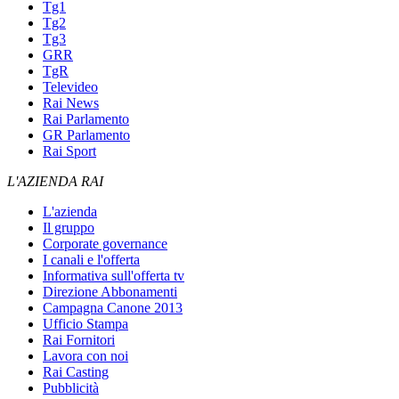
Tg1
Tg2
Tg3
GRR
TgR
Televideo
Rai News
Rai Parlamento
GR Parlamento
Rai Sport
L'AZIENDA RAI
L'azienda
Il gruppo
Corporate governance
I canali e l'offerta
Informativa sull'offerta tv
Direzione Abbonamenti
Campagna Canone 2013
Ufficio Stampa
Rai Fornitori
Lavora con noi
Rai Casting
Pubblicità