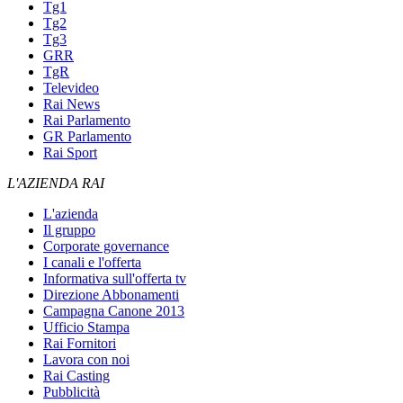
Tg1
Tg2
Tg3
GRR
TgR
Televideo
Rai News
Rai Parlamento
GR Parlamento
Rai Sport
L'AZIENDA RAI
L'azienda
Il gruppo
Corporate governance
I canali e l'offerta
Informativa sull'offerta tv
Direzione Abbonamenti
Campagna Canone 2013
Ufficio Stampa
Rai Fornitori
Lavora con noi
Rai Casting
Pubblicità