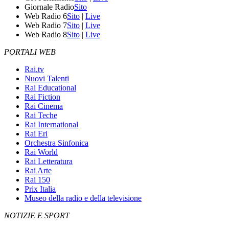
Giornale Radio
Sito
Web Radio 6
Sito
|
Live
Web Radio 7
Sito
|
Live
Web Radio 8
Sito
|
Live
PORTALI WEB
Rai.tv
Nuovi Talenti
Rai Educational
Rai Fiction
Rai Cinema
Rai Teche
Rai International
Rai Eri
Orchestra Sinfonica
Rai World
Rai Letteratura
Rai Arte
Rai 150
Prix Italia
Museo della radio e della televisione
NOTIZIE E SPORT