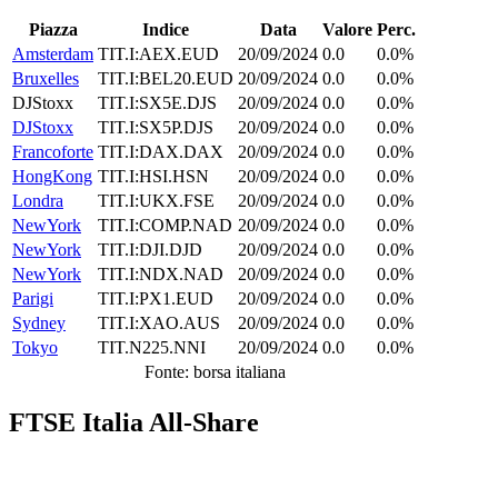
Piazza
Indice
Data
Valore
Perc.
Amsterdam
TIT.I:AEX.EUD
20/09/2024
0.0
0.0%
Bruxelles
TIT.I:BEL20.EUD
20/09/2024
0.0
0.0%
DJStoxx
TIT.I:SX5E.DJS
20/09/2024
0.0
0.0%
DJStoxx
TIT.I:SX5P.DJS
20/09/2024
0.0
0.0%
Francoforte
TIT.I:DAX.DAX
20/09/2024
0.0
0.0%
HongKong
TIT.I:HSI.HSN
20/09/2024
0.0
0.0%
Londra
TIT.I:UKX.FSE
20/09/2024
0.0
0.0%
NewYork
TIT.I:COMP.NAD
20/09/2024
0.0
0.0%
NewYork
TIT.I:DJI.DJD
20/09/2024
0.0
0.0%
NewYork
TIT.I:NDX.NAD
20/09/2024
0.0
0.0%
Parigi
TIT.I:PX1.EUD
20/09/2024
0.0
0.0%
Sydney
TIT.I:XAO.AUS
20/09/2024
0.0
0.0%
Tokyo
TIT.N225.NNI
20/09/2024
0.0
0.0%
Fonte: borsa italiana
FTSE Italia All-Share