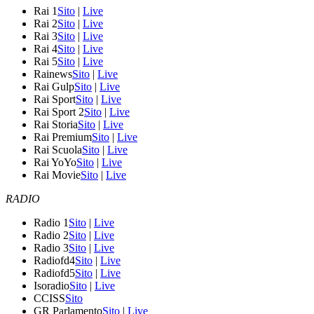
Rai 1
Sito
|
Live
Rai 2
Sito
|
Live
Rai 3
Sito
|
Live
Rai 4
Sito
|
Live
Rai 5
Sito
|
Live
Rainews
Sito
|
Live
Rai Gulp
Sito
|
Live
Rai Sport
Sito
|
Live
Rai Sport 2
Sito
|
Live
Rai Storia
Sito
|
Live
Rai Premium
Sito
|
Live
Rai Scuola
Sito
|
Live
Rai YoYo
Sito
|
Live
Rai Movie
Sito
|
Live
RADIO
Radio 1
Sito
|
Live
Radio 2
Sito
|
Live
Radio 3
Sito
|
Live
Radiofd4
Sito
|
Live
Radiofd5
Sito
|
Live
Isoradio
Sito
|
Live
CCISS
Sito
GR Parlamento
Sito
|
Live