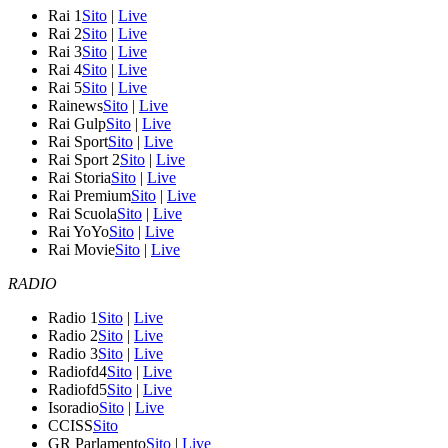
Rai 1
Sito
|
Live
Rai 2
Sito
|
Live
Rai 3
Sito
|
Live
Rai 4
Sito
|
Live
Rai 5
Sito
|
Live
Rainews
Sito
|
Live
Rai Gulp
Sito
|
Live
Rai Sport
Sito
|
Live
Rai Sport 2
Sito
|
Live
Rai Storia
Sito
|
Live
Rai Premium
Sito
|
Live
Rai Scuola
Sito
|
Live
Rai YoYo
Sito
|
Live
Rai Movie
Sito
|
Live
RADIO
Radio 1
Sito
|
Live
Radio 2
Sito
|
Live
Radio 3
Sito
|
Live
Radiofd4
Sito
|
Live
Radiofd5
Sito
|
Live
Isoradio
Sito
|
Live
CCISS
Sito
GR Parlamento
Sito
|
Live