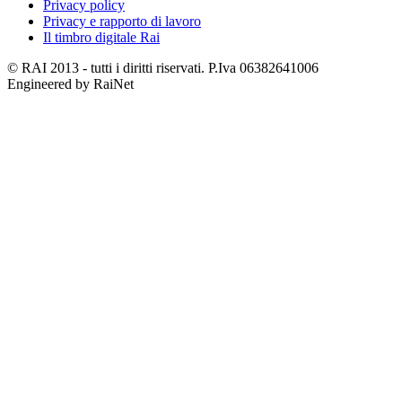
Privacy policy
Privacy e rapporto di lavoro
Il timbro digitale Rai
© RAI 2013 - tutti i diritti riservati. P.Iva 06382641006
Engineered by RaiNet