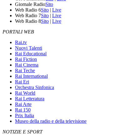
Giornale Radio
Sito
Web Radio 6
Sito
|
Live
Web Radio 7
Sito
|
Live
Web Radio 8
Sito
|
Live
PORTALI WEB
Rai.tv
Nuovi Talenti
Rai Educational
Rai Fiction
Rai Cinema
Rai Teche
Rai International
Rai Eri
Orchestra Sinfonica
Rai World
Rai Letteratura
Rai Arte
Rai 150
Prix Italia
Museo della radio e della televisione
NOTIZIE E SPORT