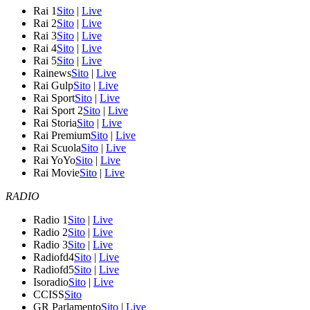
Rai 1
Sito
|
Live
Rai 2
Sito
|
Live
Rai 3
Sito
|
Live
Rai 4
Sito
|
Live
Rai 5
Sito
|
Live
Rainews
Sito
|
Live
Rai Gulp
Sito
|
Live
Rai Sport
Sito
|
Live
Rai Sport 2
Sito
|
Live
Rai Storia
Sito
|
Live
Rai Premium
Sito
|
Live
Rai Scuola
Sito
|
Live
Rai YoYo
Sito
|
Live
Rai Movie
Sito
|
Live
RADIO
Radio 1
Sito
|
Live
Radio 2
Sito
|
Live
Radio 3
Sito
|
Live
Radiofd4
Sito
|
Live
Radiofd5
Sito
|
Live
Isoradio
Sito
|
Live
CCISS
Sito
GR Parlamento
Sito
|
Live