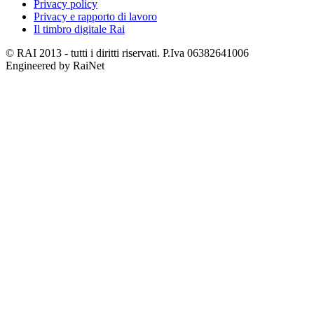
Privacy policy
Privacy e rapporto di lavoro
Il timbro digitale Rai
© RAI 2013 - tutti i diritti riservati. P.Iva 06382641006
Engineered by RaiNet