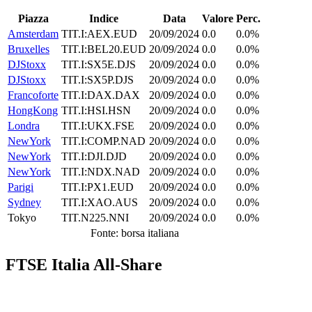
Piazza
Indice
Data
Valore
Perc.
Amsterdam
TIT.I:AEX.EUD
20/09/2024
0.0
0.0%
Bruxelles
TIT.I:BEL20.EUD
20/09/2024
0.0
0.0%
DJStoxx
TIT.I:SX5E.DJS
20/09/2024
0.0
0.0%
DJStoxx
TIT.I:SX5P.DJS
20/09/2024
0.0
0.0%
Francoforte
TIT.I:DAX.DAX
20/09/2024
0.0
0.0%
HongKong
TIT.I:HSI.HSN
20/09/2024
0.0
0.0%
Londra
TIT.I:UKX.FSE
20/09/2024
0.0
0.0%
NewYork
TIT.I:COMP.NAD
20/09/2024
0.0
0.0%
NewYork
TIT.I:DJI.DJD
20/09/2024
0.0
0.0%
NewYork
TIT.I:NDX.NAD
20/09/2024
0.0
0.0%
Parigi
TIT.I:PX1.EUD
20/09/2024
0.0
0.0%
Sydney
TIT.I:XAO.AUS
20/09/2024
0.0
0.0%
Tokyo
TIT.N225.NNI
20/09/2024
0.0
0.0%
Fonte: borsa italiana
FTSE Italia All-Share