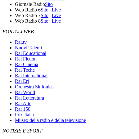
Giornale Radio
Sito
Web Radio 6
Sito
|
Live
Web Radio 7
Sito
|
Live
Web Radio 8
Sito
|
Live
PORTALI WEB
Rai.tv
Nuovi Talenti
Rai Educational
Rai Fiction
Rai Cinema
Rai Teche
Rai International
Rai Eri
Orchestra Sinfonica
Rai World
Rai Letteratura
Rai Arte
Rai 150
Prix Italia
Museo della radio e della televisione
NOTIZIE E SPORT