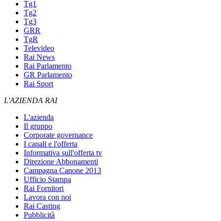
Tg1
Tg2
Tg3
GRR
TgR
Televideo
Rai News
Rai Parlamento
GR Parlamento
Rai Sport
L'AZIENDA RAI
L'azienda
Il gruppo
Corporate governance
I canali e l'offerta
Informativa sull'offerta tv
Direzione Abbonamenti
Campagna Canone 2013
Ufficio Stampa
Rai Fornitori
Lavora con noi
Rai Casting
Pubblicità