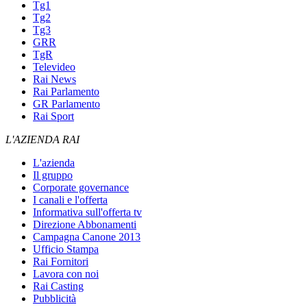
Tg1
Tg2
Tg3
GRR
TgR
Televideo
Rai News
Rai Parlamento
GR Parlamento
Rai Sport
L'AZIENDA RAI
L'azienda
Il gruppo
Corporate governance
I canali e l'offerta
Informativa sull'offerta tv
Direzione Abbonamenti
Campagna Canone 2013
Ufficio Stampa
Rai Fornitori
Lavora con noi
Rai Casting
Pubblicità