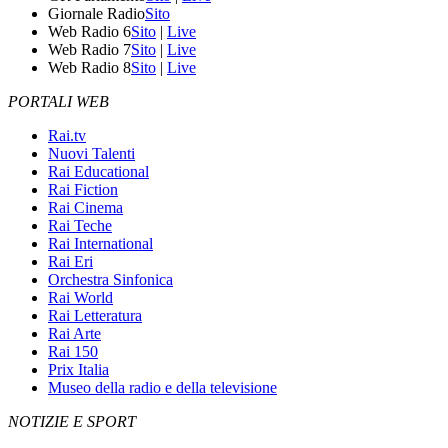
Giornale Radio
Sito
Web Radio 6
Sito
|
Live
Web Radio 7
Sito
|
Live
Web Radio 8
Sito
|
Live
PORTALI WEB
Rai.tv
Nuovi Talenti
Rai Educational
Rai Fiction
Rai Cinema
Rai Teche
Rai International
Rai Eri
Orchestra Sinfonica
Rai World
Rai Letteratura
Rai Arte
Rai 150
Prix Italia
Museo della radio e della televisione
NOTIZIE E SPORT