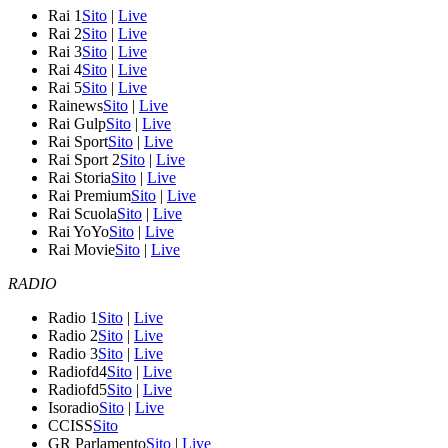
Rai 1
Sito
|
Live
Rai 2
Sito
|
Live
Rai 3
Sito
|
Live
Rai 4
Sito
|
Live
Rai 5
Sito
|
Live
Rainews
Sito
|
Live
Rai Gulp
Sito
|
Live
Rai Sport
Sito
|
Live
Rai Sport 2
Sito
|
Live
Rai Storia
Sito
|
Live
Rai Premium
Sito
|
Live
Rai Scuola
Sito
|
Live
Rai YoYo
Sito
|
Live
Rai Movie
Sito
|
Live
RADIO
Radio 1
Sito
|
Live
Radio 2
Sito
|
Live
Radio 3
Sito
|
Live
Radiofd4
Sito
|
Live
Radiofd5
Sito
|
Live
Isoradio
Sito
|
Live
CCISS
Sito
GR Parlamento
Sito
|
Live