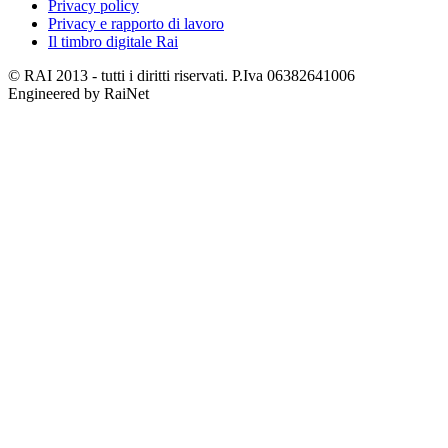
Privacy policy
Privacy e rapporto di lavoro
Il timbro digitale Rai
© RAI 2013 - tutti i diritti riservati. P.Iva 06382641006
Engineered by RaiNet