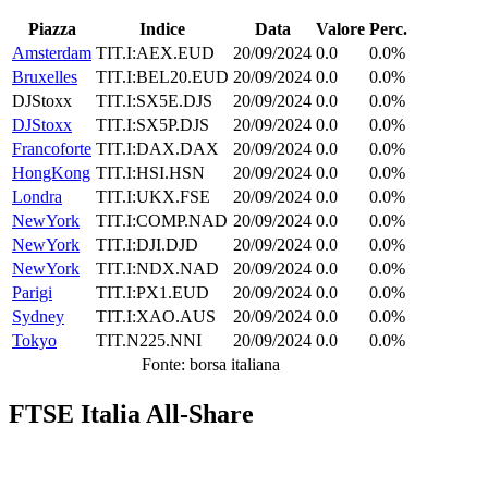
Piazza
Indice
Data
Valore
Perc.
Amsterdam
TIT.I:AEX.EUD
20/09/2024
0.0
0.0%
Bruxelles
TIT.I:BEL20.EUD
20/09/2024
0.0
0.0%
DJStoxx
TIT.I:SX5E.DJS
20/09/2024
0.0
0.0%
DJStoxx
TIT.I:SX5P.DJS
20/09/2024
0.0
0.0%
Francoforte
TIT.I:DAX.DAX
20/09/2024
0.0
0.0%
HongKong
TIT.I:HSI.HSN
20/09/2024
0.0
0.0%
Londra
TIT.I:UKX.FSE
20/09/2024
0.0
0.0%
NewYork
TIT.I:COMP.NAD
20/09/2024
0.0
0.0%
NewYork
TIT.I:DJI.DJD
20/09/2024
0.0
0.0%
NewYork
TIT.I:NDX.NAD
20/09/2024
0.0
0.0%
Parigi
TIT.I:PX1.EUD
20/09/2024
0.0
0.0%
Sydney
TIT.I:XAO.AUS
20/09/2024
0.0
0.0%
Tokyo
TIT.N225.NNI
20/09/2024
0.0
0.0%
Fonte: borsa italiana
FTSE Italia All-Share