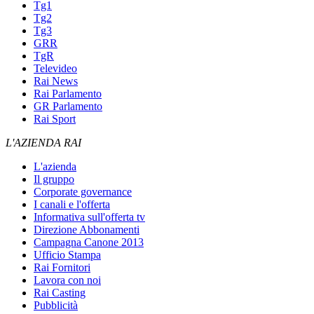
Tg1
Tg2
Tg3
GRR
TgR
Televideo
Rai News
Rai Parlamento
GR Parlamento
Rai Sport
L'AZIENDA RAI
L'azienda
Il gruppo
Corporate governance
I canali e l'offerta
Informativa sull'offerta tv
Direzione Abbonamenti
Campagna Canone 2013
Ufficio Stampa
Rai Fornitori
Lavora con noi
Rai Casting
Pubblicità