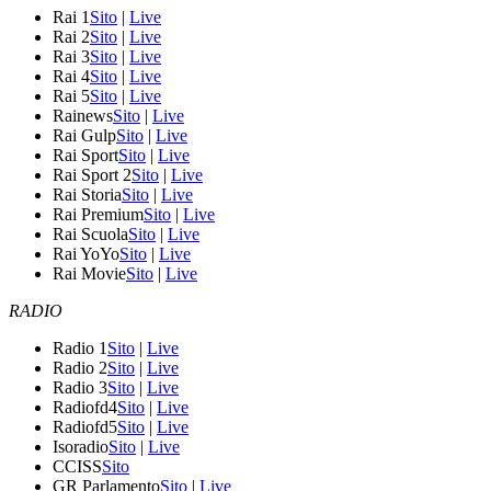
Rai 1
Sito
|
Live
Rai 2
Sito
|
Live
Rai 3
Sito
|
Live
Rai 4
Sito
|
Live
Rai 5
Sito
|
Live
Rainews
Sito
|
Live
Rai Gulp
Sito
|
Live
Rai Sport
Sito
|
Live
Rai Sport 2
Sito
|
Live
Rai Storia
Sito
|
Live
Rai Premium
Sito
|
Live
Rai Scuola
Sito
|
Live
Rai YoYo
Sito
|
Live
Rai Movie
Sito
|
Live
RADIO
Radio 1
Sito
|
Live
Radio 2
Sito
|
Live
Radio 3
Sito
|
Live
Radiofd4
Sito
|
Live
Radiofd5
Sito
|
Live
Isoradio
Sito
|
Live
CCISS
Sito
GR Parlamento
Sito
|
Live