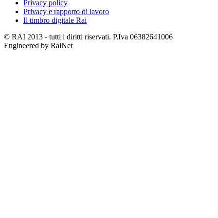
Privacy policy
Privacy e rapporto di lavoro
Il timbro digitale Rai
© RAI 2013 - tutti i diritti riservati. P.Iva 06382641006
Engineered by RaiNet