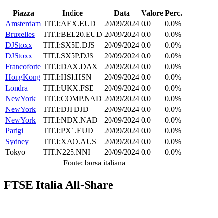
Piazza
Indice
Data
Valore
Perc.
Amsterdam
TIT.I:AEX.EUD
20/09/2024
0.0
0.0%
Bruxelles
TIT.I:BEL20.EUD
20/09/2024
0.0
0.0%
DJStoxx
TIT.I:SX5E.DJS
20/09/2024
0.0
0.0%
DJStoxx
TIT.I:SX5P.DJS
20/09/2024
0.0
0.0%
Francoforte
TIT.I:DAX.DAX
20/09/2024
0.0
0.0%
HongKong
TIT.I:HSI.HSN
20/09/2024
0.0
0.0%
Londra
TIT.I:UKX.FSE
20/09/2024
0.0
0.0%
NewYork
TIT.I:COMP.NAD
20/09/2024
0.0
0.0%
NewYork
TIT.I:DJI.DJD
20/09/2024
0.0
0.0%
NewYork
TIT.I:NDX.NAD
20/09/2024
0.0
0.0%
Parigi
TIT.I:PX1.EUD
20/09/2024
0.0
0.0%
Sydney
TIT.I:XAO.AUS
20/09/2024
0.0
0.0%
Tokyo
TIT.N225.NNI
20/09/2024
0.0
0.0%
Fonte: borsa italiana
FTSE Italia All-Share