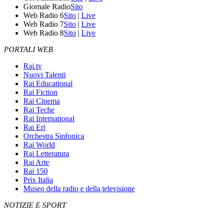
Giornale Radio
Sito
Web Radio 6
Sito
|
Live
Web Radio 7
Sito
|
Live
Web Radio 8
Sito
|
Live
PORTALI WEB
Rai.tv
Nuovi Talenti
Rai Educational
Rai Fiction
Rai Cinema
Rai Teche
Rai International
Rai Eri
Orchestra Sinfonica
Rai World
Rai Letteratura
Rai Arte
Rai 150
Prix Italia
Museo della radio e della televisione
NOTIZIE E SPORT