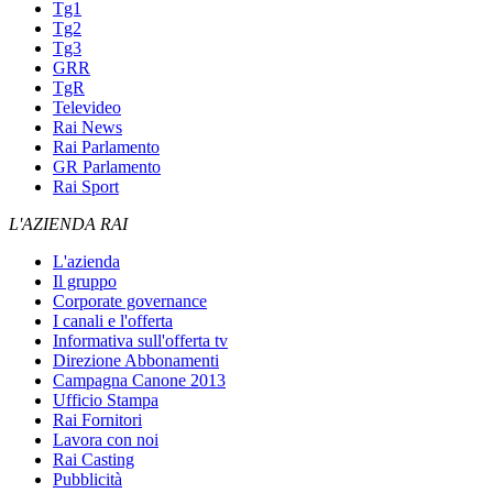
Tg1
Tg2
Tg3
GRR
TgR
Televideo
Rai News
Rai Parlamento
GR Parlamento
Rai Sport
L'AZIENDA RAI
L'azienda
Il gruppo
Corporate governance
I canali e l'offerta
Informativa sull'offerta tv
Direzione Abbonamenti
Campagna Canone 2013
Ufficio Stampa
Rai Fornitori
Lavora con noi
Rai Casting
Pubblicità