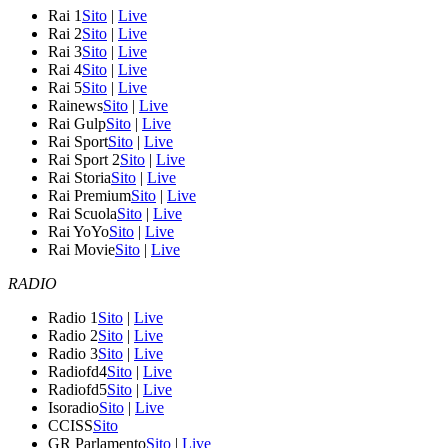
Rai 1
Sito
|
Live
Rai 2
Sito
|
Live
Rai 3
Sito
|
Live
Rai 4
Sito
|
Live
Rai 5
Sito
|
Live
Rainews
Sito
|
Live
Rai Gulp
Sito
|
Live
Rai Sport
Sito
|
Live
Rai Sport 2
Sito
|
Live
Rai Storia
Sito
|
Live
Rai Premium
Sito
|
Live
Rai Scuola
Sito
|
Live
Rai YoYo
Sito
|
Live
Rai Movie
Sito
|
Live
RADIO
Radio 1
Sito
|
Live
Radio 2
Sito
|
Live
Radio 3
Sito
|
Live
Radiofd4
Sito
|
Live
Radiofd5
Sito
|
Live
Isoradio
Sito
|
Live
CCISS
Sito
GR Parlamento
Sito
|
Live