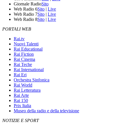
Giornale Radio
Sito
Web Radio 6
Sito
|
Live
Web Radio 7
Sito
|
Live
Web Radio 8
Sito
|
Live
PORTALI WEB
Rai.tv
Nuovi Talenti
Rai Educational
Rai Fiction
Rai Cinema
Rai Teche
Rai International
Rai Eri
Orchestra Sinfonica
Rai World
Rai Letteratura
Rai Arte
Rai 150
Prix Italia
Museo della radio e della televisione
NOTIZIE E SPORT