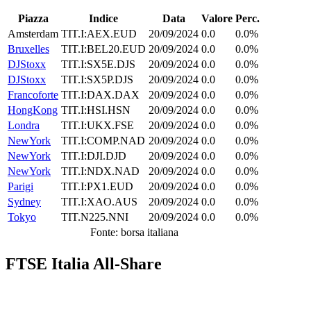
Piazza
Indice
Data
Valore
Perc.
Amsterdam
TIT.I:AEX.EUD
20/09/2024
0.0
0.0%
Bruxelles
TIT.I:BEL20.EUD
20/09/2024
0.0
0.0%
DJStoxx
TIT.I:SX5E.DJS
20/09/2024
0.0
0.0%
DJStoxx
TIT.I:SX5P.DJS
20/09/2024
0.0
0.0%
Francoforte
TIT.I:DAX.DAX
20/09/2024
0.0
0.0%
HongKong
TIT.I:HSI.HSN
20/09/2024
0.0
0.0%
Londra
TIT.I:UKX.FSE
20/09/2024
0.0
0.0%
NewYork
TIT.I:COMP.NAD
20/09/2024
0.0
0.0%
NewYork
TIT.I:DJI.DJD
20/09/2024
0.0
0.0%
NewYork
TIT.I:NDX.NAD
20/09/2024
0.0
0.0%
Parigi
TIT.I:PX1.EUD
20/09/2024
0.0
0.0%
Sydney
TIT.I:XAO.AUS
20/09/2024
0.0
0.0%
Tokyo
TIT.N225.NNI
20/09/2024
0.0
0.0%
Fonte: borsa italiana
FTSE Italia All-Share