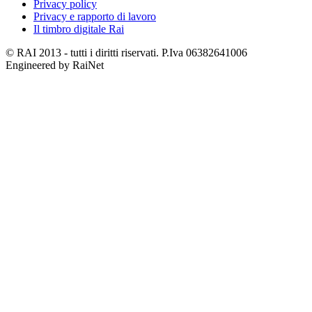
Privacy policy
Privacy e rapporto di lavoro
Il timbro digitale Rai
© RAI 2013 - tutti i diritti riservati. P.Iva 06382641006
Engineered by RaiNet