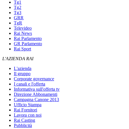
Tg1
Tg2
Tg3
GRR
TgR
Televideo
Rai News
Rai Parlamento
GR Parlamento
Rai Sport
L'AZIENDA RAI
L'azienda
Il gruppo
Corporate governance
I canali e l'offerta
Informativa sull'offerta tv
Direzione Abbonamenti
Campagna Canone 2013
Ufficio Stampa
Rai Fornitori
Lavora con noi
Rai Casting
Pubblicità