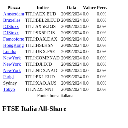
Piazza
Indice
Data
Valore
Perc.
Amsterdam
TIT.I:AEX.EUD
20/09/2024
0.0
0.0%
Bruxelles
TIT.I:BEL20.EUD
20/09/2024
0.0
0.0%
DJStoxx
TIT.I:SX5E.DJS
20/09/2024
0.0
0.0%
DJStoxx
TIT.I:SX5P.DJS
20/09/2024
0.0
0.0%
Francoforte
TIT.I:DAX.DAX
20/09/2024
0.0
0.0%
HongKong
TIT.I:HSI.HSN
20/09/2024
0.0
0.0%
Londra
TIT.I:UKX.FSE
20/09/2024
0.0
0.0%
NewYork
TIT.I:COMP.NAD
20/09/2024
0.0
0.0%
NewYork
TIT.I:DJI.DJD
20/09/2024
0.0
0.0%
NewYork
TIT.I:NDX.NAD
20/09/2024
0.0
0.0%
Parigi
TIT.I:PX1.EUD
20/09/2024
0.0
0.0%
Sydney
TIT.I:XAO.AUS
20/09/2024
0.0
0.0%
Tokyo
TIT.N225.NNI
20/09/2024
0.0
0.0%
Fonte: borsa italiana
FTSE Italia All-Share