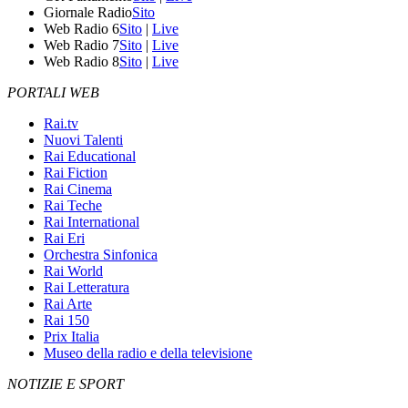
Giornale Radio
Sito
Web Radio 6
Sito
|
Live
Web Radio 7
Sito
|
Live
Web Radio 8
Sito
|
Live
PORTALI WEB
Rai.tv
Nuovi Talenti
Rai Educational
Rai Fiction
Rai Cinema
Rai Teche
Rai International
Rai Eri
Orchestra Sinfonica
Rai World
Rai Letteratura
Rai Arte
Rai 150
Prix Italia
Museo della radio e della televisione
NOTIZIE E SPORT