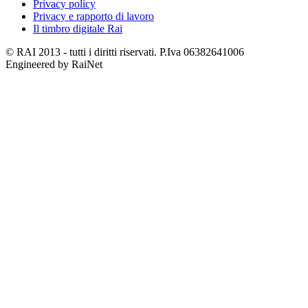
Privacy policy
Privacy e rapporto di lavoro
Il timbro digitale Rai
© RAI 2013 - tutti i diritti riservati. P.Iva 06382641006
Engineered by RaiNet