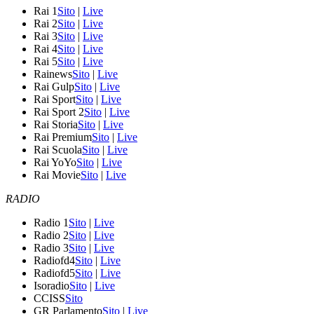
Rai 1
Sito
|
Live
Rai 2
Sito
|
Live
Rai 3
Sito
|
Live
Rai 4
Sito
|
Live
Rai 5
Sito
|
Live
Rainews
Sito
|
Live
Rai Gulp
Sito
|
Live
Rai Sport
Sito
|
Live
Rai Sport 2
Sito
|
Live
Rai Storia
Sito
|
Live
Rai Premium
Sito
|
Live
Rai Scuola
Sito
|
Live
Rai YoYo
Sito
|
Live
Rai Movie
Sito
|
Live
RADIO
Radio 1
Sito
|
Live
Radio 2
Sito
|
Live
Radio 3
Sito
|
Live
Radiofd4
Sito
|
Live
Radiofd5
Sito
|
Live
Isoradio
Sito
|
Live
CCISS
Sito
GR Parlamento
Sito
|
Live