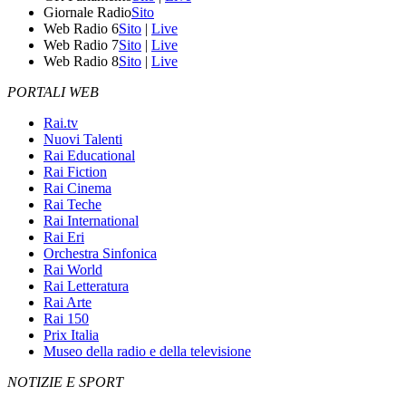
Giornale Radio
Sito
Web Radio 6
Sito
|
Live
Web Radio 7
Sito
|
Live
Web Radio 8
Sito
|
Live
PORTALI WEB
Rai.tv
Nuovi Talenti
Rai Educational
Rai Fiction
Rai Cinema
Rai Teche
Rai International
Rai Eri
Orchestra Sinfonica
Rai World
Rai Letteratura
Rai Arte
Rai 150
Prix Italia
Museo della radio e della televisione
NOTIZIE E SPORT