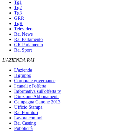
Tg1
Tg2
Tg3
GRR
TgR
Televideo
Rai News
Rai Parlamento
GR Parlamento
Rai Sport
L'AZIENDA RAI
L'azienda
Il gruppo
Corporate governance
I canali e l'offerta
Informativa sull'offerta tv
Direzione Abbonamenti
Campagna Canone 2013
Ufficio Stampa
Rai Fornitori
Lavora con noi
Rai Casting
Pubblicità