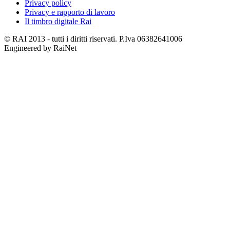
Privacy policy
Privacy e rapporto di lavoro
Il timbro digitale Rai
© RAI 2013 - tutti i diritti riservati. P.Iva 06382641006
Engineered by RaiNet