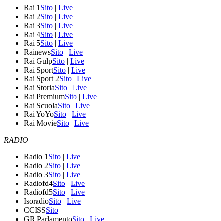
Rai 1
Sito
|
Live
Rai 2
Sito
|
Live
Rai 3
Sito
|
Live
Rai 4
Sito
|
Live
Rai 5
Sito
|
Live
Rainews
Sito
|
Live
Rai Gulp
Sito
|
Live
Rai Sport
Sito
|
Live
Rai Sport 2
Sito
|
Live
Rai Storia
Sito
|
Live
Rai Premium
Sito
|
Live
Rai Scuola
Sito
|
Live
Rai YoYo
Sito
|
Live
Rai Movie
Sito
|
Live
RADIO
Radio 1
Sito
|
Live
Radio 2
Sito
|
Live
Radio 3
Sito
|
Live
Radiofd4
Sito
|
Live
Radiofd5
Sito
|
Live
Isoradio
Sito
|
Live
CCISS
Sito
GR Parlamento
Sito
|
Live