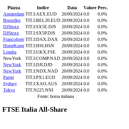
Piazza
Indice
Data
Valore
Perc.
Amsterdam
TIT.I:AEX.EUD
20/09/2024
0.0
0.0%
Bruxelles
TIT.I:BEL20.EUD
20/09/2024
0.0
0.0%
DJStoxx
TIT.I:SX5E.DJS
20/09/2024
0.0
0.0%
DJStoxx
TIT.I:SX5P.DJS
20/09/2024
0.0
0.0%
Francoforte
TIT.I:DAX.DAX
20/09/2024
0.0
0.0%
HongKong
TIT.I:HSI.HSN
20/09/2024
0.0
0.0%
Londra
TIT.I:UKX.FSE
20/09/2024
0.0
0.0%
NewYork
TIT.I:COMP.NAD
20/09/2024
0.0
0.0%
NewYork
TIT.I:DJI.DJD
20/09/2024
0.0
0.0%
NewYork
TIT.I:NDX.NAD
20/09/2024
0.0
0.0%
Parigi
TIT.I:PX1.EUD
20/09/2024
0.0
0.0%
Sydney
TIT.I:XAO.AUS
20/09/2024
0.0
0.0%
Tokyo
TIT.N225.NNI
20/09/2024
0.0
0.0%
Fonte: borsa italiana
FTSE Italia All-Share