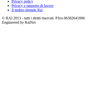
Privacy policy
Privacy e rapporto di lavoro
Il timbro digitale Rai
© RAI 2013 - tutti i diritti riservati. P.Iva 06382641006
Engineered by RaiNet