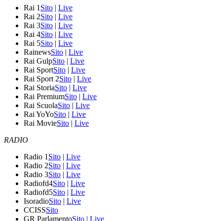
Rai 1
Sito
|
Live
Rai 2
Sito
|
Live
Rai 3
Sito
|
Live
Rai 4
Sito
|
Live
Rai 5
Sito
|
Live
Rainews
Sito
|
Live
Rai Gulp
Sito
|
Live
Rai Sport
Sito
|
Live
Rai Sport 2
Sito
|
Live
Rai Storia
Sito
|
Live
Rai Premium
Sito
|
Live
Rai Scuola
Sito
|
Live
Rai YoYo
Sito
|
Live
Rai Movie
Sito
|
Live
RADIO
Radio 1
Sito
|
Live
Radio 2
Sito
|
Live
Radio 3
Sito
|
Live
Radiofd4
Sito
|
Live
Radiofd5
Sito
|
Live
Isoradio
Sito
|
Live
CCISS
Sito
GR Parlamento
Sito
|
Live