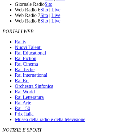
Giornale Radio
Sito
Web Radio 6
Sito
|
Live
Web Radio 7
Sito
|
Live
Web Radio 8
Sito
|
Live
PORTALI WEB
Rai.tv
Nuovi Talenti
Rai Educational
Rai Fiction
Rai Cinema
Rai Teche
Rai International
Rai Eri
Orchestra Sinfonica
Rai World
Rai Letteratura
Rai Arte
Rai 150
Prix Italia
Museo della radio e della televisione
NOTIZIE E SPORT