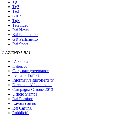
Tg1
Tg2
Tg3
GRR
TgR
Televideo
Rai News
Rai Parlamento
GR Parlamento
Rai Sport
L'AZIENDA RAI
L'azienda
Il gruppo
Corporate governance
I canali e l'offerta
Informativa sull'offerta tv
Direzione Abbonamenti
Campagna Canone 2013
Ufficio Stampa
Rai Fornitori
Lavora con noi
Rai Casting
Pubblicità