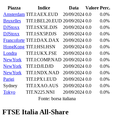
Piazza
Indice
Data
Valore
Perc.
Amsterdam
TIT.I:AEX.EUD
20/09/2024
0.0
0.0%
Bruxelles
TIT.I:BEL20.EUD
20/09/2024
0.0
0.0%
DJStoxx
TIT.I:SX5E.DJS
20/09/2024
0.0
0.0%
DJStoxx
TIT.I:SX5P.DJS
20/09/2024
0.0
0.0%
Francoforte
TIT.I:DAX.DAX
20/09/2024
0.0
0.0%
HongKong
TIT.I:HSI.HSN
20/09/2024
0.0
0.0%
Londra
TIT.I:UKX.FSE
20/09/2024
0.0
0.0%
NewYork
TIT.I:COMP.NAD
20/09/2024
0.0
0.0%
NewYork
TIT.I:DJI.DJD
20/09/2024
0.0
0.0%
NewYork
TIT.I:NDX.NAD
20/09/2024
0.0
0.0%
Parigi
TIT.I:PX1.EUD
20/09/2024
0.0
0.0%
Sydney
TIT.I:XAO.AUS
20/09/2024
0.0
0.0%
Tokyo
TIT.N225.NNI
20/09/2024
0.0
0.0%
Fonte: borsa italiana
FTSE Italia All-Share