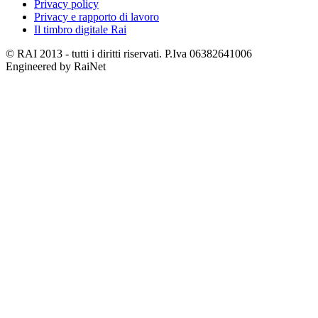
Privacy policy
Privacy e rapporto di lavoro
Il timbro digitale Rai
© RAI 2013 - tutti i diritti riservati. P.Iva 06382641006
Engineered by RaiNet