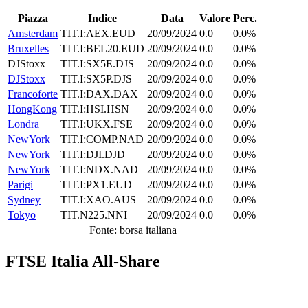
Piazza
Indice
Data
Valore
Perc.
Amsterdam
TIT.I:AEX.EUD
20/09/2024
0.0
0.0%
Bruxelles
TIT.I:BEL20.EUD
20/09/2024
0.0
0.0%
DJStoxx
TIT.I:SX5E.DJS
20/09/2024
0.0
0.0%
DJStoxx
TIT.I:SX5P.DJS
20/09/2024
0.0
0.0%
Francoforte
TIT.I:DAX.DAX
20/09/2024
0.0
0.0%
HongKong
TIT.I:HSI.HSN
20/09/2024
0.0
0.0%
Londra
TIT.I:UKX.FSE
20/09/2024
0.0
0.0%
NewYork
TIT.I:COMP.NAD
20/09/2024
0.0
0.0%
NewYork
TIT.I:DJI.DJD
20/09/2024
0.0
0.0%
NewYork
TIT.I:NDX.NAD
20/09/2024
0.0
0.0%
Parigi
TIT.I:PX1.EUD
20/09/2024
0.0
0.0%
Sydney
TIT.I:XAO.AUS
20/09/2024
0.0
0.0%
Tokyo
TIT.N225.NNI
20/09/2024
0.0
0.0%
Fonte: borsa italiana
FTSE Italia All-Share