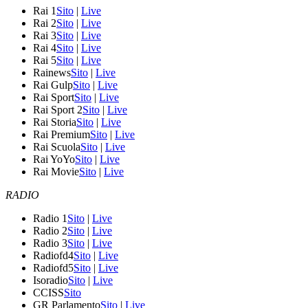
Rai 1
Sito
|
Live
Rai 2
Sito
|
Live
Rai 3
Sito
|
Live
Rai 4
Sito
|
Live
Rai 5
Sito
|
Live
Rainews
Sito
|
Live
Rai Gulp
Sito
|
Live
Rai Sport
Sito
|
Live
Rai Sport 2
Sito
|
Live
Rai Storia
Sito
|
Live
Rai Premium
Sito
|
Live
Rai Scuola
Sito
|
Live
Rai YoYo
Sito
|
Live
Rai Movie
Sito
|
Live
RADIO
Radio 1
Sito
|
Live
Radio 2
Sito
|
Live
Radio 3
Sito
|
Live
Radiofd4
Sito
|
Live
Radiofd5
Sito
|
Live
Isoradio
Sito
|
Live
CCISS
Sito
GR Parlamento
Sito
|
Live