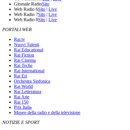
Giornale Radio
Sito
Web Radio 6
Sito
|
Live
Web Radio 7
Sito
|
Live
Web Radio 8
Sito
|
Live
PORTALI WEB
Rai.tv
Nuovi Talenti
Rai Educational
Rai Fiction
Rai Cinema
Rai Teche
Rai International
Rai Eri
Orchestra Sinfonica
Rai World
Rai Letteratura
Rai Arte
Rai 150
Prix Italia
Museo della radio e della televisione
NOTIZIE E SPORT