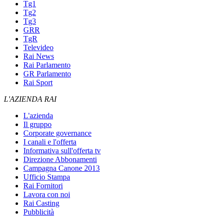
Tg1
Tg2
Tg3
GRR
TgR
Televideo
Rai News
Rai Parlamento
GR Parlamento
Rai Sport
L'AZIENDA RAI
L'azienda
Il gruppo
Corporate governance
I canali e l'offerta
Informativa sull'offerta tv
Direzione Abbonamenti
Campagna Canone 2013
Ufficio Stampa
Rai Fornitori
Lavora con noi
Rai Casting
Pubblicità