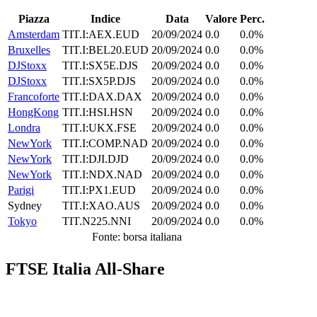
Piazza
Indice
Data
Valore
Perc.
Amsterdam
TIT.I:AEX.EUD
20/09/2024
0.0
0.0%
Bruxelles
TIT.I:BEL20.EUD
20/09/2024
0.0
0.0%
DJStoxx
TIT.I:SX5E.DJS
20/09/2024
0.0
0.0%
DJStoxx
TIT.I:SX5P.DJS
20/09/2024
0.0
0.0%
Francoforte
TIT.I:DAX.DAX
20/09/2024
0.0
0.0%
HongKong
TIT.I:HSI.HSN
20/09/2024
0.0
0.0%
Londra
TIT.I:UKX.FSE
20/09/2024
0.0
0.0%
NewYork
TIT.I:COMP.NAD
20/09/2024
0.0
0.0%
NewYork
TIT.I:DJI.DJD
20/09/2024
0.0
0.0%
NewYork
TIT.I:NDX.NAD
20/09/2024
0.0
0.0%
Parigi
TIT.I:PX1.EUD
20/09/2024
0.0
0.0%
Sydney
TIT.I:XAO.AUS
20/09/2024
0.0
0.0%
Tokyo
TIT.N225.NNI
20/09/2024
0.0
0.0%
Fonte: borsa italiana
FTSE Italia All-Share