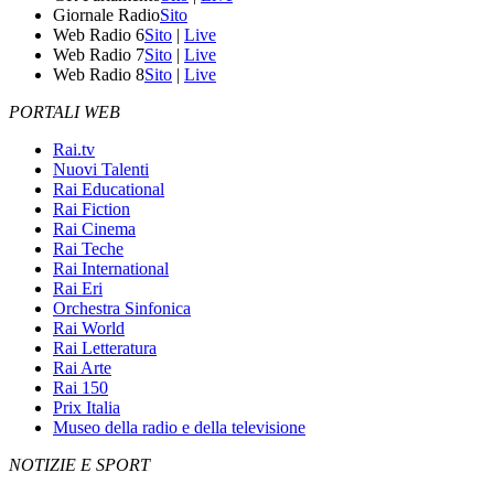
Giornale Radio
Sito
Web Radio 6
Sito
|
Live
Web Radio 7
Sito
|
Live
Web Radio 8
Sito
|
Live
PORTALI WEB
Rai.tv
Nuovi Talenti
Rai Educational
Rai Fiction
Rai Cinema
Rai Teche
Rai International
Rai Eri
Orchestra Sinfonica
Rai World
Rai Letteratura
Rai Arte
Rai 150
Prix Italia
Museo della radio e della televisione
NOTIZIE E SPORT