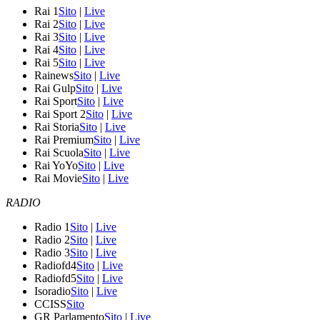
Rai 1
Sito
|
Live
Rai 2
Sito
|
Live
Rai 3
Sito
|
Live
Rai 4
Sito
|
Live
Rai 5
Sito
|
Live
Rainews
Sito
|
Live
Rai Gulp
Sito
|
Live
Rai Sport
Sito
|
Live
Rai Sport 2
Sito
|
Live
Rai Storia
Sito
|
Live
Rai Premium
Sito
|
Live
Rai Scuola
Sito
|
Live
Rai YoYo
Sito
|
Live
Rai Movie
Sito
|
Live
RADIO
Radio 1
Sito
|
Live
Radio 2
Sito
|
Live
Radio 3
Sito
|
Live
Radiofd4
Sito
|
Live
Radiofd5
Sito
|
Live
Isoradio
Sito
|
Live
CCISS
Sito
GR Parlamento
Sito
|
Live