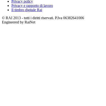
Privacy policy
Privacy e rapporto di lavoro
Il timbro digitale Rai
© RAI 2013 - tutti i diritti riservati. P.Iva 06382641006
Engineered by RaiNet