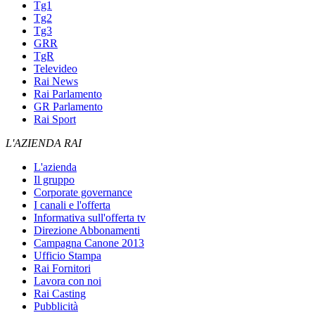
Tg1
Tg2
Tg3
GRR
TgR
Televideo
Rai News
Rai Parlamento
GR Parlamento
Rai Sport
L'AZIENDA RAI
L'azienda
Il gruppo
Corporate governance
I canali e l'offerta
Informativa sull'offerta tv
Direzione Abbonamenti
Campagna Canone 2013
Ufficio Stampa
Rai Fornitori
Lavora con noi
Rai Casting
Pubblicità