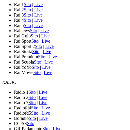
Rai 1
Sito
|
Live
Rai 2
Sito
|
Live
Rai 3
Sito
|
Live
Rai 4
Sito
|
Live
Rai 5
Sito
|
Live
Rainews
Sito
|
Live
Rai Gulp
Sito
|
Live
Rai Sport
Sito
|
Live
Rai Sport 2
Sito
|
Live
Rai Storia
Sito
|
Live
Rai Premium
Sito
|
Live
Rai Scuola
Sito
|
Live
Rai YoYo
Sito
|
Live
Rai Movie
Sito
|
Live
RADIO
Radio 1
Sito
|
Live
Radio 2
Sito
|
Live
Radio 3
Sito
|
Live
Radiofd4
Sito
|
Live
Radiofd5
Sito
|
Live
Isoradio
Sito
|
Live
CCISS
Sito
GR Parlamento
Sito
|
Live