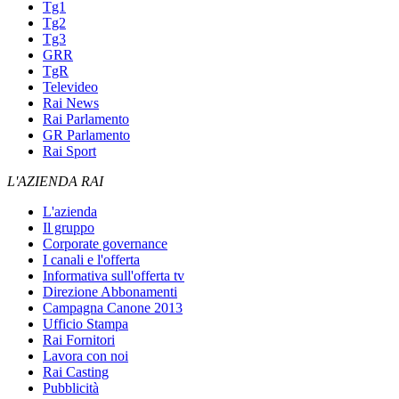
Tg1
Tg2
Tg3
GRR
TgR
Televideo
Rai News
Rai Parlamento
GR Parlamento
Rai Sport
L'AZIENDA RAI
L'azienda
Il gruppo
Corporate governance
I canali e l'offerta
Informativa sull'offerta tv
Direzione Abbonamenti
Campagna Canone 2013
Ufficio Stampa
Rai Fornitori
Lavora con noi
Rai Casting
Pubblicità