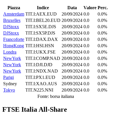
Piazza
Indice
Data
Valore
Perc.
Amsterdam
TIT.I:AEX.EUD
20/09/2024
0.0
0.0%
Bruxelles
TIT.I:BEL20.EUD
20/09/2024
0.0
0.0%
DJStoxx
TIT.I:SX5E.DJS
20/09/2024
0.0
0.0%
DJStoxx
TIT.I:SX5P.DJS
20/09/2024
0.0
0.0%
Francoforte
TIT.I:DAX.DAX
20/09/2024
0.0
0.0%
HongKong
TIT.I:HSI.HSN
20/09/2024
0.0
0.0%
Londra
TIT.I:UKX.FSE
20/09/2024
0.0
0.0%
NewYork
TIT.I:COMP.NAD
20/09/2024
0.0
0.0%
NewYork
TIT.I:DJI.DJD
20/09/2024
0.0
0.0%
NewYork
TIT.I:NDX.NAD
20/09/2024
0.0
0.0%
Parigi
TIT.I:PX1.EUD
20/09/2024
0.0
0.0%
Sydney
TIT.I:XAO.AUS
20/09/2024
0.0
0.0%
Tokyo
TIT.N225.NNI
20/09/2024
0.0
0.0%
Fonte: borsa italiana
FTSE Italia All-Share