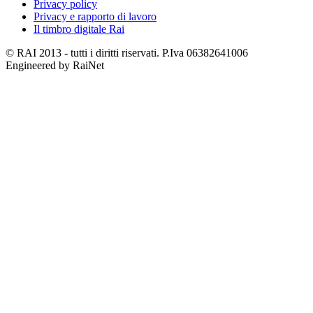
Privacy policy
Privacy e rapporto di lavoro
Il timbro digitale Rai
© RAI 2013 - tutti i diritti riservati. P.Iva 06382641006
Engineered by RaiNet