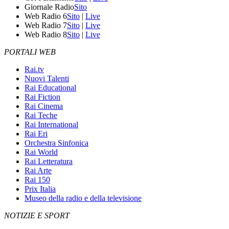
Giornale Radio
Sito
Web Radio 6
Sito
|
Live
Web Radio 7
Sito
|
Live
Web Radio 8
Sito
|
Live
PORTALI WEB
Rai.tv
Nuovi Talenti
Rai Educational
Rai Fiction
Rai Cinema
Rai Teche
Rai International
Rai Eri
Orchestra Sinfonica
Rai World
Rai Letteratura
Rai Arte
Rai 150
Prix Italia
Museo della radio e della televisione
NOTIZIE E SPORT