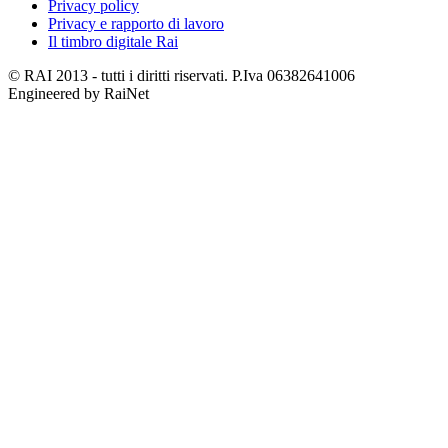
Privacy policy
Privacy e rapporto di lavoro
Il timbro digitale Rai
© RAI 2013 - tutti i diritti riservati. P.Iva 06382641006
Engineered by RaiNet