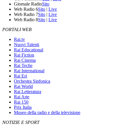
Giornale Radio
Sito
Web Radio 6
Sito
|
Live
Web Radio 7
Sito
|
Live
Web Radio 8
Sito
|
Live
PORTALI WEB
Rai.tv
Nuovi Talenti
Rai Educational
Rai Fiction
Rai Cinema
Rai Teche
Rai International
Rai Eri
Orchestra Sinfonica
Rai World
Rai Letteratura
Rai Arte
Rai 150
Prix Italia
Museo della radio e della televisione
NOTIZIE E SPORT