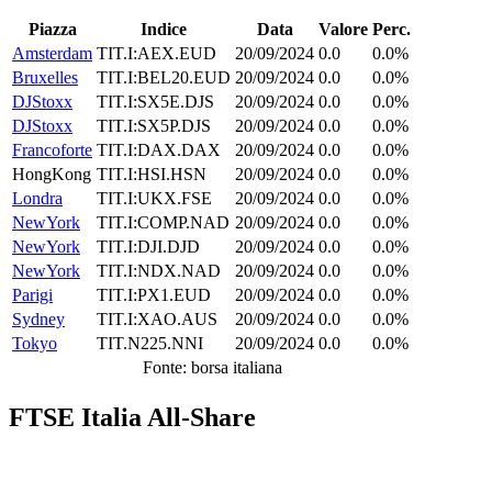
Piazza
Indice
Data
Valore
Perc.
Amsterdam
TIT.I:AEX.EUD
20/09/2024
0.0
0.0%
Bruxelles
TIT.I:BEL20.EUD
20/09/2024
0.0
0.0%
DJStoxx
TIT.I:SX5E.DJS
20/09/2024
0.0
0.0%
DJStoxx
TIT.I:SX5P.DJS
20/09/2024
0.0
0.0%
Francoforte
TIT.I:DAX.DAX
20/09/2024
0.0
0.0%
HongKong
TIT.I:HSI.HSN
20/09/2024
0.0
0.0%
Londra
TIT.I:UKX.FSE
20/09/2024
0.0
0.0%
NewYork
TIT.I:COMP.NAD
20/09/2024
0.0
0.0%
NewYork
TIT.I:DJI.DJD
20/09/2024
0.0
0.0%
NewYork
TIT.I:NDX.NAD
20/09/2024
0.0
0.0%
Parigi
TIT.I:PX1.EUD
20/09/2024
0.0
0.0%
Sydney
TIT.I:XAO.AUS
20/09/2024
0.0
0.0%
Tokyo
TIT.N225.NNI
20/09/2024
0.0
0.0%
Fonte: borsa italiana
FTSE Italia All-Share