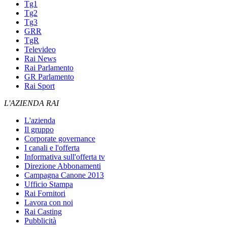
Tg1
Tg2
Tg3
GRR
TgR
Televideo
Rai News
Rai Parlamento
GR Parlamento
Rai Sport
L'AZIENDA RAI
L'azienda
Il gruppo
Corporate governance
I canali e l'offerta
Informativa sull'offerta tv
Direzione Abbonamenti
Campagna Canone 2013
Ufficio Stampa
Rai Fornitori
Lavora con noi
Rai Casting
Pubblicità