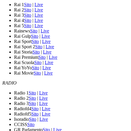
Rai 1
Sito
|
Live
Rai 2
Sito
|
Live
Rai 3
Sito
|
Live
Rai 4
Sito
|
Live
Rai 5
Sito
|
Live
Rainews
Sito
|
Live
Rai Gulp
Sito
|
Live
Rai Sport
Sito
|
Live
Rai Sport 2
Sito
|
Live
Rai Storia
Sito
|
Live
Rai Premium
Sito
|
Live
Rai Scuola
Sito
|
Live
Rai YoYo
Sito
|
Live
Rai Movie
Sito
|
Live
RADIO
Radio 1
Sito
|
Live
Radio 2
Sito
|
Live
Radio 3
Sito
|
Live
Radiofd4
Sito
|
Live
Radiofd5
Sito
|
Live
Isoradio
Sito
|
Live
CCISS
Sito
GR Parlamento
Sito
|
Live