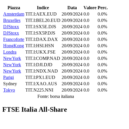
Piazza
Indice
Data
Valore
Perc.
Amsterdam
TIT.I:AEX.EUD
20/09/2024
0.0
0.0%
Bruxelles
TIT.I:BEL20.EUD
20/09/2024
0.0
0.0%
DJStoxx
TIT.I:SX5E.DJS
20/09/2024
0.0
0.0%
DJStoxx
TIT.I:SX5P.DJS
20/09/2024
0.0
0.0%
Francoforte
TIT.I:DAX.DAX
20/09/2024
0.0
0.0%
HongKong
TIT.I:HSI.HSN
20/09/2024
0.0
0.0%
Londra
TIT.I:UKX.FSE
20/09/2024
0.0
0.0%
NewYork
TIT.I:COMP.NAD
20/09/2024
0.0
0.0%
NewYork
TIT.I:DJI.DJD
20/09/2024
0.0
0.0%
NewYork
TIT.I:NDX.NAD
20/09/2024
0.0
0.0%
Parigi
TIT.I:PX1.EUD
20/09/2024
0.0
0.0%
Sydney
TIT.I:XAO.AUS
20/09/2024
0.0
0.0%
Tokyo
TIT.N225.NNI
20/09/2024
0.0
0.0%
Fonte: borsa italiana
FTSE Italia All-Share