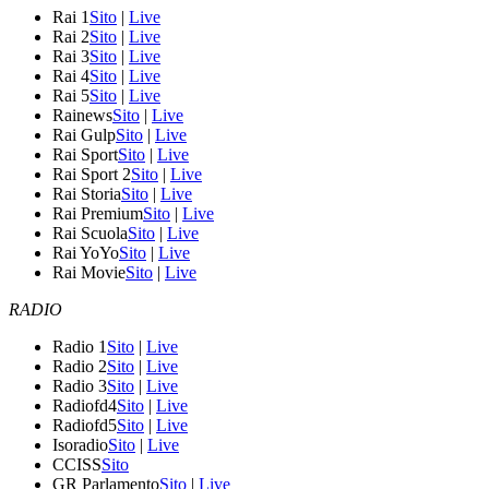
Rai 1
Sito
|
Live
Rai 2
Sito
|
Live
Rai 3
Sito
|
Live
Rai 4
Sito
|
Live
Rai 5
Sito
|
Live
Rainews
Sito
|
Live
Rai Gulp
Sito
|
Live
Rai Sport
Sito
|
Live
Rai Sport 2
Sito
|
Live
Rai Storia
Sito
|
Live
Rai Premium
Sito
|
Live
Rai Scuola
Sito
|
Live
Rai YoYo
Sito
|
Live
Rai Movie
Sito
|
Live
RADIO
Radio 1
Sito
|
Live
Radio 2
Sito
|
Live
Radio 3
Sito
|
Live
Radiofd4
Sito
|
Live
Radiofd5
Sito
|
Live
Isoradio
Sito
|
Live
CCISS
Sito
GR Parlamento
Sito
|
Live