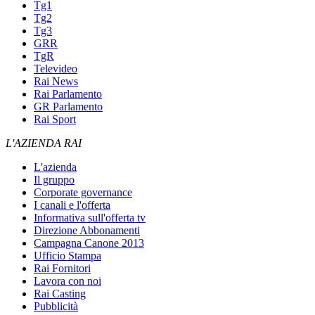
Tg1
Tg2
Tg3
GRR
TgR
Televideo
Rai News
Rai Parlamento
GR Parlamento
Rai Sport
L'AZIENDA RAI
L'azienda
Il gruppo
Corporate governance
I canali e l'offerta
Informativa sull'offerta tv
Direzione Abbonamenti
Campagna Canone 2013
Ufficio Stampa
Rai Fornitori
Lavora con noi
Rai Casting
Pubblicità