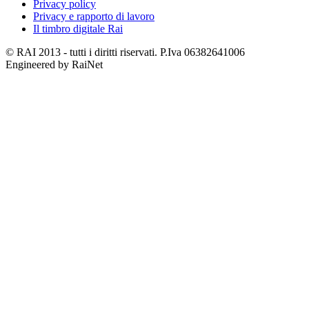
Privacy policy
Privacy e rapporto di lavoro
Il timbro digitale Rai
© RAI 2013 - tutti i diritti riservati. P.Iva 06382641006
Engineered by RaiNet