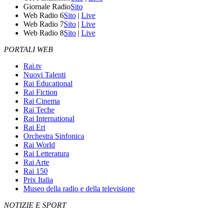
Giornale Radio
Sito
Web Radio 6
Sito
|
Live
Web Radio 7
Sito
|
Live
Web Radio 8
Sito
|
Live
PORTALI WEB
Rai.tv
Nuovi Talenti
Rai Educational
Rai Fiction
Rai Cinema
Rai Teche
Rai International
Rai Eri
Orchestra Sinfonica
Rai World
Rai Letteratura
Rai Arte
Rai 150
Prix Italia
Museo della radio e della televisione
NOTIZIE E SPORT