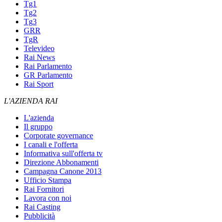
Tg1
Tg2
Tg3
GRR
TgR
Televideo
Rai News
Rai Parlamento
GR Parlamento
Rai Sport
L'AZIENDA RAI
L'azienda
Il gruppo
Corporate governance
I canali e l'offerta
Informativa sull'offerta tv
Direzione Abbonamenti
Campagna Canone 2013
Ufficio Stampa
Rai Fornitori
Lavora con noi
Rai Casting
Pubblicità