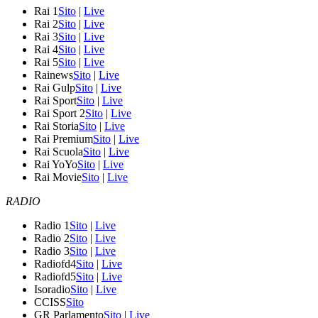
Rai 1
Sito
|
Live
Rai 2
Sito
|
Live
Rai 3
Sito
|
Live
Rai 4
Sito
|
Live
Rai 5
Sito
|
Live
Rainews
Sito
|
Live
Rai Gulp
Sito
|
Live
Rai Sport
Sito
|
Live
Rai Sport 2
Sito
|
Live
Rai Storia
Sito
|
Live
Rai Premium
Sito
|
Live
Rai Scuola
Sito
|
Live
Rai YoYo
Sito
|
Live
Rai Movie
Sito
|
Live
RADIO
Radio 1
Sito
|
Live
Radio 2
Sito
|
Live
Radio 3
Sito
|
Live
Radiofd4
Sito
|
Live
Radiofd5
Sito
|
Live
Isoradio
Sito
|
Live
CCISS
Sito
GR Parlamento
Sito
|
Live