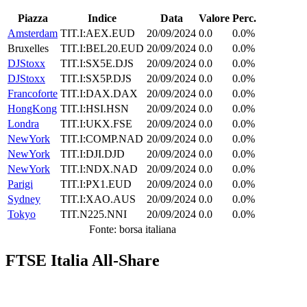
Piazza
Indice
Data
Valore
Perc.
Amsterdam
TIT.I:AEX.EUD
20/09/2024
0.0
0.0%
Bruxelles
TIT.I:BEL20.EUD
20/09/2024
0.0
0.0%
DJStoxx
TIT.I:SX5E.DJS
20/09/2024
0.0
0.0%
DJStoxx
TIT.I:SX5P.DJS
20/09/2024
0.0
0.0%
Francoforte
TIT.I:DAX.DAX
20/09/2024
0.0
0.0%
HongKong
TIT.I:HSI.HSN
20/09/2024
0.0
0.0%
Londra
TIT.I:UKX.FSE
20/09/2024
0.0
0.0%
NewYork
TIT.I:COMP.NAD
20/09/2024
0.0
0.0%
NewYork
TIT.I:DJI.DJD
20/09/2024
0.0
0.0%
NewYork
TIT.I:NDX.NAD
20/09/2024
0.0
0.0%
Parigi
TIT.I:PX1.EUD
20/09/2024
0.0
0.0%
Sydney
TIT.I:XAO.AUS
20/09/2024
0.0
0.0%
Tokyo
TIT.N225.NNI
20/09/2024
0.0
0.0%
Fonte: borsa italiana
FTSE Italia All-Share