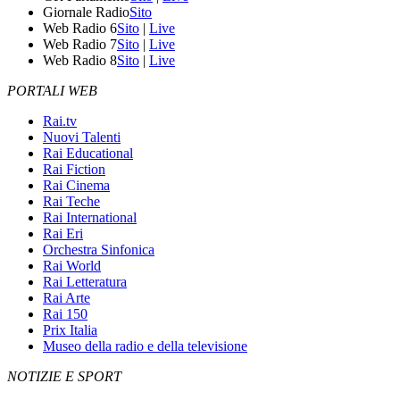
Giornale Radio
Sito
Web Radio 6
Sito
|
Live
Web Radio 7
Sito
|
Live
Web Radio 8
Sito
|
Live
PORTALI WEB
Rai.tv
Nuovi Talenti
Rai Educational
Rai Fiction
Rai Cinema
Rai Teche
Rai International
Rai Eri
Orchestra Sinfonica
Rai World
Rai Letteratura
Rai Arte
Rai 150
Prix Italia
Museo della radio e della televisione
NOTIZIE E SPORT