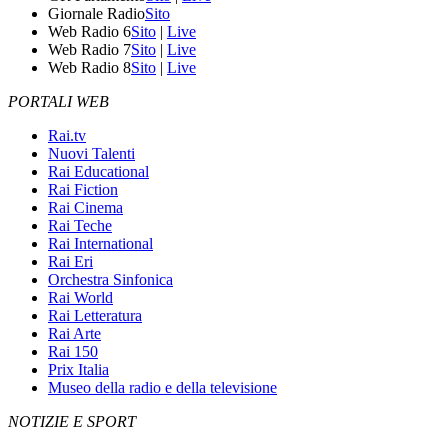
Giornale Radio
Sito
Web Radio 6
Sito
|
Live
Web Radio 7
Sito
|
Live
Web Radio 8
Sito
|
Live
PORTALI WEB
Rai.tv
Nuovi Talenti
Rai Educational
Rai Fiction
Rai Cinema
Rai Teche
Rai International
Rai Eri
Orchestra Sinfonica
Rai World
Rai Letteratura
Rai Arte
Rai 150
Prix Italia
Museo della radio e della televisione
NOTIZIE E SPORT