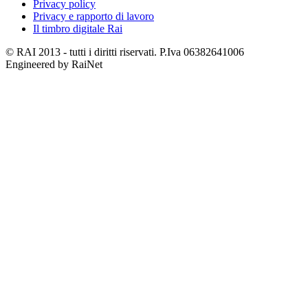
Privacy policy
Privacy e rapporto di lavoro
Il timbro digitale Rai
© RAI 2013 - tutti i diritti riservati. P.Iva 06382641006
Engineered by RaiNet