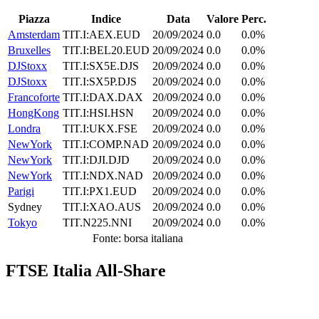
Piazza
Indice
Data
Valore
Perc.
Amsterdam
TIT.I:AEX.EUD
20/09/2024
0.0
0.0%
Bruxelles
TIT.I:BEL20.EUD
20/09/2024
0.0
0.0%
DJStoxx
TIT.I:SX5E.DJS
20/09/2024
0.0
0.0%
DJStoxx
TIT.I:SX5P.DJS
20/09/2024
0.0
0.0%
Francoforte
TIT.I:DAX.DAX
20/09/2024
0.0
0.0%
HongKong
TIT.I:HSI.HSN
20/09/2024
0.0
0.0%
Londra
TIT.I:UKX.FSE
20/09/2024
0.0
0.0%
NewYork
TIT.I:COMP.NAD
20/09/2024
0.0
0.0%
NewYork
TIT.I:DJI.DJD
20/09/2024
0.0
0.0%
NewYork
TIT.I:NDX.NAD
20/09/2024
0.0
0.0%
Parigi
TIT.I:PX1.EUD
20/09/2024
0.0
0.0%
Sydney
TIT.I:XAO.AUS
20/09/2024
0.0
0.0%
Tokyo
TIT.N225.NNI
20/09/2024
0.0
0.0%
Fonte: borsa italiana
FTSE Italia All-Share