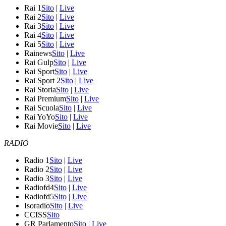
Rai 1
Sito
|
Live
Rai 2
Sito
|
Live
Rai 3
Sito
|
Live
Rai 4
Sito
|
Live
Rai 5
Sito
|
Live
Rainews
Sito
|
Live
Rai Gulp
Sito
|
Live
Rai Sport
Sito
|
Live
Rai Sport 2
Sito
|
Live
Rai Storia
Sito
|
Live
Rai Premium
Sito
|
Live
Rai Scuola
Sito
|
Live
Rai YoYo
Sito
|
Live
Rai Movie
Sito
|
Live
RADIO
Radio 1
Sito
|
Live
Radio 2
Sito
|
Live
Radio 3
Sito
|
Live
Radiofd4
Sito
|
Live
Radiofd5
Sito
|
Live
Isoradio
Sito
|
Live
CCISS
Sito
GR Parlamento
Sito
|
Live