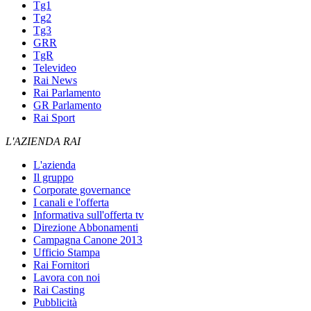
Tg1
Tg2
Tg3
GRR
TgR
Televideo
Rai News
Rai Parlamento
GR Parlamento
Rai Sport
L'AZIENDA RAI
L'azienda
Il gruppo
Corporate governance
I canali e l'offerta
Informativa sull'offerta tv
Direzione Abbonamenti
Campagna Canone 2013
Ufficio Stampa
Rai Fornitori
Lavora con noi
Rai Casting
Pubblicità