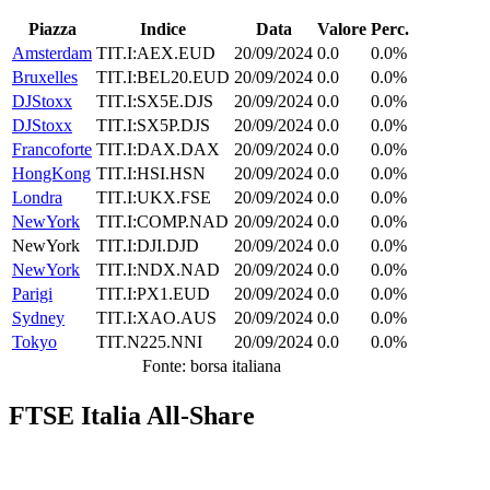
Piazza
Indice
Data
Valore
Perc.
Amsterdam
TIT.I:AEX.EUD
20/09/2024
0.0
0.0%
Bruxelles
TIT.I:BEL20.EUD
20/09/2024
0.0
0.0%
DJStoxx
TIT.I:SX5E.DJS
20/09/2024
0.0
0.0%
DJStoxx
TIT.I:SX5P.DJS
20/09/2024
0.0
0.0%
Francoforte
TIT.I:DAX.DAX
20/09/2024
0.0
0.0%
HongKong
TIT.I:HSI.HSN
20/09/2024
0.0
0.0%
Londra
TIT.I:UKX.FSE
20/09/2024
0.0
0.0%
NewYork
TIT.I:COMP.NAD
20/09/2024
0.0
0.0%
NewYork
TIT.I:DJI.DJD
20/09/2024
0.0
0.0%
NewYork
TIT.I:NDX.NAD
20/09/2024
0.0
0.0%
Parigi
TIT.I:PX1.EUD
20/09/2024
0.0
0.0%
Sydney
TIT.I:XAO.AUS
20/09/2024
0.0
0.0%
Tokyo
TIT.N225.NNI
20/09/2024
0.0
0.0%
Fonte: borsa italiana
FTSE Italia All-Share