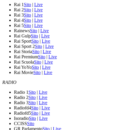
Rai 1
Sito
|
Live
Rai 2
Sito
|
Live
Rai 3
Sito
|
Live
Rai 4
Sito
|
Live
Rai 5
Sito
|
Live
Rainews
Sito
|
Live
Rai Gulp
Sito
|
Live
Rai Sport
Sito
|
Live
Rai Sport 2
Sito
|
Live
Rai Storia
Sito
|
Live
Rai Premium
Sito
|
Live
Rai Scuola
Sito
|
Live
Rai YoYo
Sito
|
Live
Rai Movie
Sito
|
Live
RADIO
Radio 1
Sito
|
Live
Radio 2
Sito
|
Live
Radio 3
Sito
|
Live
Radiofd4
Sito
|
Live
Radiofd5
Sito
|
Live
Isoradio
Sito
|
Live
CCISS
Sito
GR Parlamento
Sito
|
Live