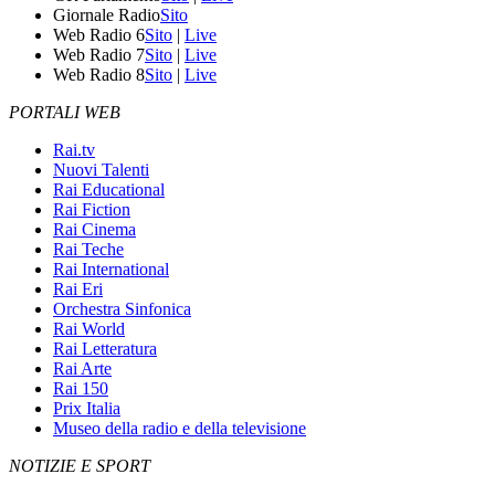
Giornale Radio
Sito
Web Radio 6
Sito
|
Live
Web Radio 7
Sito
|
Live
Web Radio 8
Sito
|
Live
PORTALI WEB
Rai.tv
Nuovi Talenti
Rai Educational
Rai Fiction
Rai Cinema
Rai Teche
Rai International
Rai Eri
Orchestra Sinfonica
Rai World
Rai Letteratura
Rai Arte
Rai 150
Prix Italia
Museo della radio e della televisione
NOTIZIE E SPORT