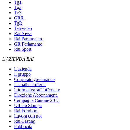
Tg1
Tg2
Tg3
GRR
TgR
Televideo
Rai News
Rai Parlamento
GR Parlamento
Rai Sport
L'AZIENDA RAI
L'azienda
Il gruppo
Corporate governance
I canali e l'offerta
Informativa sull'offerta tv
Direzione Abbonamenti
Campagna Canone 2013
Ufficio Stampa
Rai Fornitori
Lavora con noi
Rai Casting
Pubblicità