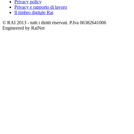
Privacy policy
Privacy e rapporto di lavoro
Il timbro digitale Rai
© RAI 2013 - tutti i diritti riservati. P.Iva 06382641006
Engineered by RaiNet