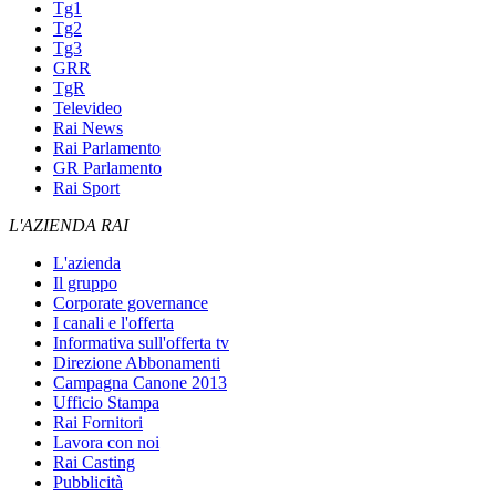
Tg1
Tg2
Tg3
GRR
TgR
Televideo
Rai News
Rai Parlamento
GR Parlamento
Rai Sport
L'AZIENDA RAI
L'azienda
Il gruppo
Corporate governance
I canali e l'offerta
Informativa sull'offerta tv
Direzione Abbonamenti
Campagna Canone 2013
Ufficio Stampa
Rai Fornitori
Lavora con noi
Rai Casting
Pubblicità