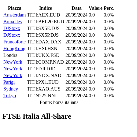
Piazza
Indice
Data
Valore
Perc.
Amsterdam
TIT.I:AEX.EUD
20/09/2024
0.0
0.0%
Bruxelles
TIT.I:BEL20.EUD
20/09/2024
0.0
0.0%
DJStoxx
TIT.I:SX5E.DJS
20/09/2024
0.0
0.0%
DJStoxx
TIT.I:SX5P.DJS
20/09/2024
0.0
0.0%
Francoforte
TIT.I:DAX.DAX
20/09/2024
0.0
0.0%
HongKong
TIT.I:HSI.HSN
20/09/2024
0.0
0.0%
Londra
TIT.I:UKX.FSE
20/09/2024
0.0
0.0%
NewYork
TIT.I:COMP.NAD
20/09/2024
0.0
0.0%
NewYork
TIT.I:DJI.DJD
20/09/2024
0.0
0.0%
NewYork
TIT.I:NDX.NAD
20/09/2024
0.0
0.0%
Parigi
TIT.I:PX1.EUD
20/09/2024
0.0
0.0%
Sydney
TIT.I:XAO.AUS
20/09/2024
0.0
0.0%
Tokyo
TIT.N225.NNI
20/09/2024
0.0
0.0%
Fonte: borsa italiana
FTSE Italia All-Share