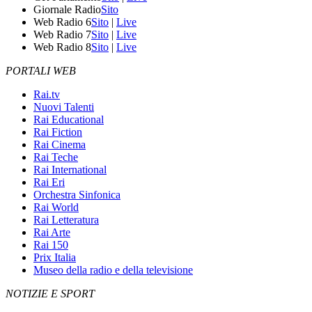
Giornale Radio
Sito
Web Radio 6
Sito
|
Live
Web Radio 7
Sito
|
Live
Web Radio 8
Sito
|
Live
PORTALI WEB
Rai.tv
Nuovi Talenti
Rai Educational
Rai Fiction
Rai Cinema
Rai Teche
Rai International
Rai Eri
Orchestra Sinfonica
Rai World
Rai Letteratura
Rai Arte
Rai 150
Prix Italia
Museo della radio e della televisione
NOTIZIE E SPORT