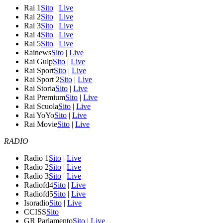
Rai 1
Sito
|
Live
Rai 2
Sito
|
Live
Rai 3
Sito
|
Live
Rai 4
Sito
|
Live
Rai 5
Sito
|
Live
Rainews
Sito
|
Live
Rai Gulp
Sito
|
Live
Rai Sport
Sito
|
Live
Rai Sport 2
Sito
|
Live
Rai Storia
Sito
|
Live
Rai Premium
Sito
|
Live
Rai Scuola
Sito
|
Live
Rai YoYo
Sito
|
Live
Rai Movie
Sito
|
Live
RADIO
Radio 1
Sito
|
Live
Radio 2
Sito
|
Live
Radio 3
Sito
|
Live
Radiofd4
Sito
|
Live
Radiofd5
Sito
|
Live
Isoradio
Sito
|
Live
CCISS
Sito
GR Parlamento
Sito
|
Live