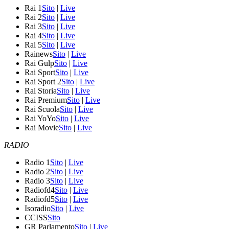
Rai 1
Sito
|
Live
Rai 2
Sito
|
Live
Rai 3
Sito
|
Live
Rai 4
Sito
|
Live
Rai 5
Sito
|
Live
Rainews
Sito
|
Live
Rai Gulp
Sito
|
Live
Rai Sport
Sito
|
Live
Rai Sport 2
Sito
|
Live
Rai Storia
Sito
|
Live
Rai Premium
Sito
|
Live
Rai Scuola
Sito
|
Live
Rai YoYo
Sito
|
Live
Rai Movie
Sito
|
Live
RADIO
Radio 1
Sito
|
Live
Radio 2
Sito
|
Live
Radio 3
Sito
|
Live
Radiofd4
Sito
|
Live
Radiofd5
Sito
|
Live
Isoradio
Sito
|
Live
CCISS
Sito
GR Parlamento
Sito
|
Live