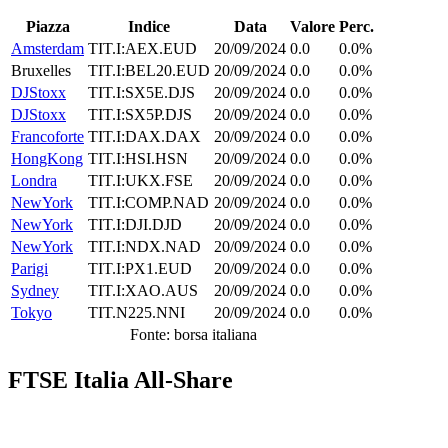
Piazza
Indice
Data
Valore
Perc.
Amsterdam
TIT.I:AEX.EUD
20/09/2024
0.0
0.0%
Bruxelles
TIT.I:BEL20.EUD
20/09/2024
0.0
0.0%
DJStoxx
TIT.I:SX5E.DJS
20/09/2024
0.0
0.0%
DJStoxx
TIT.I:SX5P.DJS
20/09/2024
0.0
0.0%
Francoforte
TIT.I:DAX.DAX
20/09/2024
0.0
0.0%
HongKong
TIT.I:HSI.HSN
20/09/2024
0.0
0.0%
Londra
TIT.I:UKX.FSE
20/09/2024
0.0
0.0%
NewYork
TIT.I:COMP.NAD
20/09/2024
0.0
0.0%
NewYork
TIT.I:DJI.DJD
20/09/2024
0.0
0.0%
NewYork
TIT.I:NDX.NAD
20/09/2024
0.0
0.0%
Parigi
TIT.I:PX1.EUD
20/09/2024
0.0
0.0%
Sydney
TIT.I:XAO.AUS
20/09/2024
0.0
0.0%
Tokyo
TIT.N225.NNI
20/09/2024
0.0
0.0%
Fonte: borsa italiana
FTSE Italia All-Share