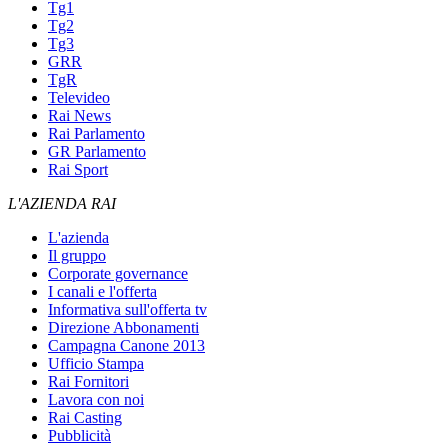
Tg1
Tg2
Tg3
GRR
TgR
Televideo
Rai News
Rai Parlamento
GR Parlamento
Rai Sport
L'AZIENDA RAI
L'azienda
Il gruppo
Corporate governance
I canali e l'offerta
Informativa sull'offerta tv
Direzione Abbonamenti
Campagna Canone 2013
Ufficio Stampa
Rai Fornitori
Lavora con noi
Rai Casting
Pubblicità