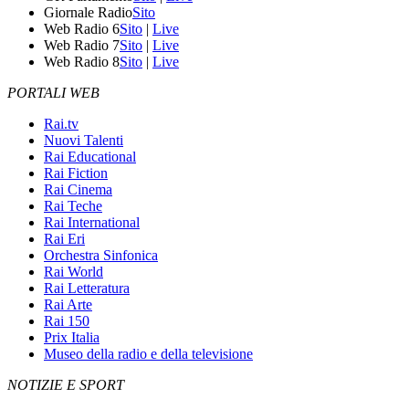
Giornale Radio
Sito
Web Radio 6
Sito
|
Live
Web Radio 7
Sito
|
Live
Web Radio 8
Sito
|
Live
PORTALI WEB
Rai.tv
Nuovi Talenti
Rai Educational
Rai Fiction
Rai Cinema
Rai Teche
Rai International
Rai Eri
Orchestra Sinfonica
Rai World
Rai Letteratura
Rai Arte
Rai 150
Prix Italia
Museo della radio e della televisione
NOTIZIE E SPORT