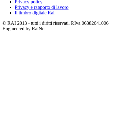
Privacy policy
Privacy e rapporto di lavoro
Il timbro digitale Rai
© RAI 2013 - tutti i diritti riservati. P.Iva 06382641006
Engineered by RaiNet