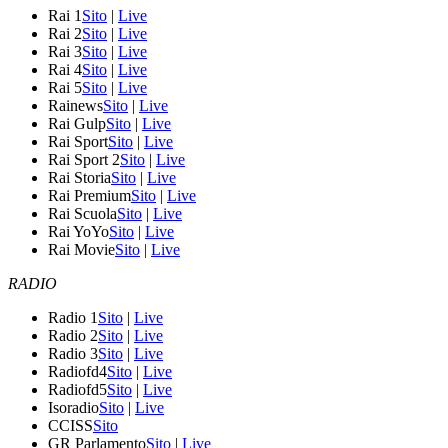
Rai 1
Sito
|
Live
Rai 2
Sito
|
Live
Rai 3
Sito
|
Live
Rai 4
Sito
|
Live
Rai 5
Sito
|
Live
Rainews
Sito
|
Live
Rai Gulp
Sito
|
Live
Rai Sport
Sito
|
Live
Rai Sport 2
Sito
|
Live
Rai Storia
Sito
|
Live
Rai Premium
Sito
|
Live
Rai Scuola
Sito
|
Live
Rai YoYo
Sito
|
Live
Rai Movie
Sito
|
Live
RADIO
Radio 1
Sito
|
Live
Radio 2
Sito
|
Live
Radio 3
Sito
|
Live
Radiofd4
Sito
|
Live
Radiofd5
Sito
|
Live
Isoradio
Sito
|
Live
CCISS
Sito
GR Parlamento
Sito
|
Live