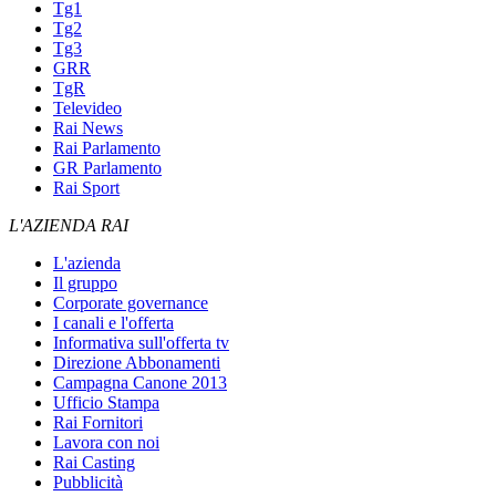
Tg1
Tg2
Tg3
GRR
TgR
Televideo
Rai News
Rai Parlamento
GR Parlamento
Rai Sport
L'AZIENDA RAI
L'azienda
Il gruppo
Corporate governance
I canali e l'offerta
Informativa sull'offerta tv
Direzione Abbonamenti
Campagna Canone 2013
Ufficio Stampa
Rai Fornitori
Lavora con noi
Rai Casting
Pubblicità