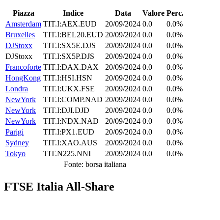
Piazza
Indice
Data
Valore
Perc.
Amsterdam
TIT.I:AEX.EUD
20/09/2024
0.0
0.0%
Bruxelles
TIT.I:BEL20.EUD
20/09/2024
0.0
0.0%
DJStoxx
TIT.I:SX5E.DJS
20/09/2024
0.0
0.0%
DJStoxx
TIT.I:SX5P.DJS
20/09/2024
0.0
0.0%
Francoforte
TIT.I:DAX.DAX
20/09/2024
0.0
0.0%
HongKong
TIT.I:HSI.HSN
20/09/2024
0.0
0.0%
Londra
TIT.I:UKX.FSE
20/09/2024
0.0
0.0%
NewYork
TIT.I:COMP.NAD
20/09/2024
0.0
0.0%
NewYork
TIT.I:DJI.DJD
20/09/2024
0.0
0.0%
NewYork
TIT.I:NDX.NAD
20/09/2024
0.0
0.0%
Parigi
TIT.I:PX1.EUD
20/09/2024
0.0
0.0%
Sydney
TIT.I:XAO.AUS
20/09/2024
0.0
0.0%
Tokyo
TIT.N225.NNI
20/09/2024
0.0
0.0%
Fonte: borsa italiana
FTSE Italia All-Share