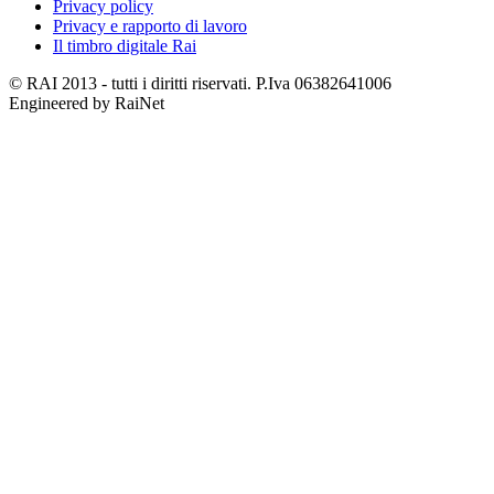
Privacy policy
Privacy e rapporto di lavoro
Il timbro digitale Rai
© RAI 2013 - tutti i diritti riservati. P.Iva 06382641006
Engineered by RaiNet