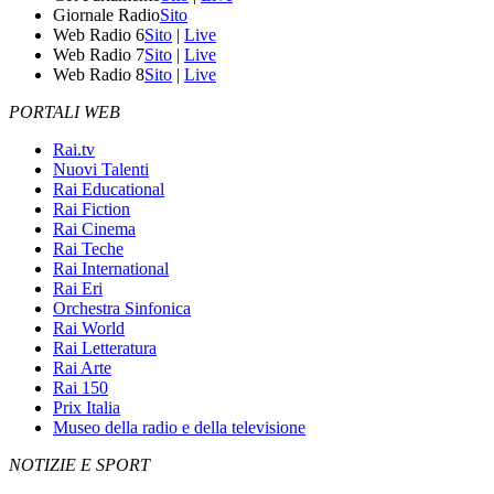
Giornale Radio
Sito
Web Radio 6
Sito
|
Live
Web Radio 7
Sito
|
Live
Web Radio 8
Sito
|
Live
PORTALI WEB
Rai.tv
Nuovi Talenti
Rai Educational
Rai Fiction
Rai Cinema
Rai Teche
Rai International
Rai Eri
Orchestra Sinfonica
Rai World
Rai Letteratura
Rai Arte
Rai 150
Prix Italia
Museo della radio e della televisione
NOTIZIE E SPORT