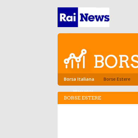
Borsa Italiana
Borse Estere
Warrants
BORSE ESTERE