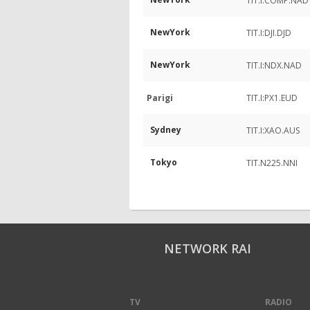
TIT.I:COMP.NAD
NewYork
TIT.I:DJI.DJD
NewYork
TIT.I:NDX.NAD
Parigi
TIT.I:PX1.EUD
Sydney
TIT.I:XAO.AUS
Tokyo
TIT.N225.NNI
NETWORK RAI
TV
RADIO