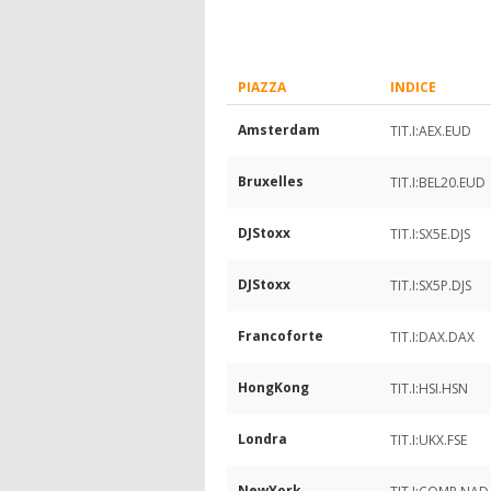
PIAZZA
INDICE
Amsterdam
TIT.I:AEX.EUD
Bruxelles
TIT.I:BEL20.EUD
DJStoxx
TIT.I:SX5E.DJS
DJStoxx
TIT.I:SX5P.DJS
Francoforte
TIT.I:DAX.DAX
HongKong
TIT.I:HSI.HSN
Londra
TIT.I:UKX.FSE
NewYork