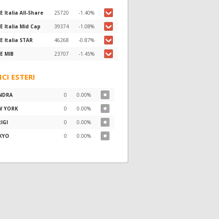
E Italia All-Share
25720
-1.40%
E Italia Mid Cap
39374
-1.08%
E Italia STAR
46268
-0.87%
E MIB
23707
-1.45%
ICI ESTERI
NDRA
0
0.00%
W YORK
0
0.00%
IGI
0
0.00%
KYO
0
0.00%