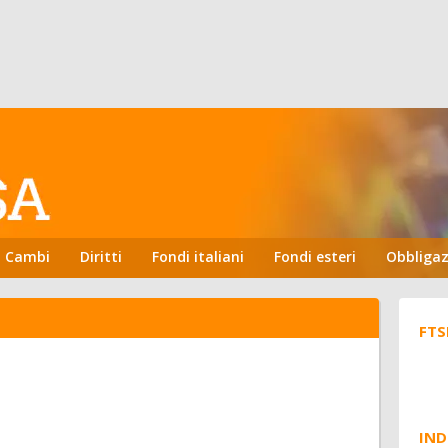
Cambi
Diritti
Fondi italiani
Fondi esteri
Obbligaz
FTS
IND