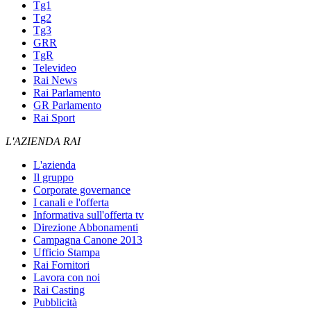
Tg1
Tg2
Tg3
GRR
TgR
Televideo
Rai News
Rai Parlamento
GR Parlamento
Rai Sport
L'AZIENDA RAI
L'azienda
Il gruppo
Corporate governance
I canali e l'offerta
Informativa sull'offerta tv
Direzione Abbonamenti
Campagna Canone 2013
Ufficio Stampa
Rai Fornitori
Lavora con noi
Rai Casting
Pubblicità