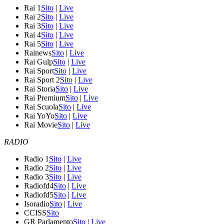
Rai 1
Sito
|
Live
Rai 2
Sito
|
Live
Rai 3
Sito
|
Live
Rai 4
Sito
|
Live
Rai 5
Sito
|
Live
Rainews
Sito
|
Live
Rai Gulp
Sito
|
Live
Rai Sport
Sito
|
Live
Rai Sport 2
Sito
|
Live
Rai Storia
Sito
|
Live
Rai Premium
Sito
|
Live
Rai Scuola
Sito
|
Live
Rai YoYo
Sito
|
Live
Rai Movie
Sito
|
Live
RADIO
Radio 1
Sito
|
Live
Radio 2
Sito
|
Live
Radio 3
Sito
|
Live
Radiofd4
Sito
|
Live
Radiofd5
Sito
|
Live
Isoradio
Sito
|
Live
CCISS
Sito
GR Parlamento
Sito
|
Live