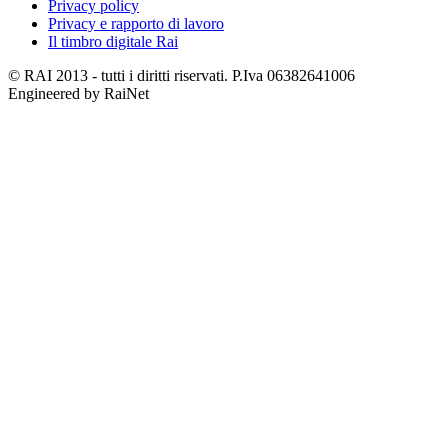
Privacy policy
Privacy e rapporto di lavoro
Il timbro digitale Rai
© RAI 2013 - tutti i diritti riservati. P.Iva 06382641006
Engineered by RaiNet