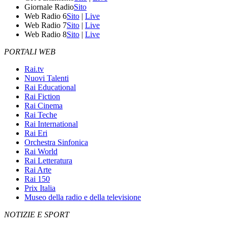
Giornale Radio
Sito
Web Radio 6
Sito
|
Live
Web Radio 7
Sito
|
Live
Web Radio 8
Sito
|
Live
PORTALI WEB
Rai.tv
Nuovi Talenti
Rai Educational
Rai Fiction
Rai Cinema
Rai Teche
Rai International
Rai Eri
Orchestra Sinfonica
Rai World
Rai Letteratura
Rai Arte
Rai 150
Prix Italia
Museo della radio e della televisione
NOTIZIE E SPORT