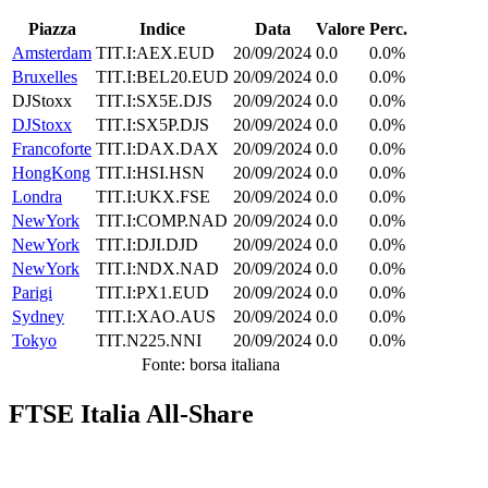
Piazza
Indice
Data
Valore
Perc.
Amsterdam
TIT.I:AEX.EUD
20/09/2024
0.0
0.0%
Bruxelles
TIT.I:BEL20.EUD
20/09/2024
0.0
0.0%
DJStoxx
TIT.I:SX5E.DJS
20/09/2024
0.0
0.0%
DJStoxx
TIT.I:SX5P.DJS
20/09/2024
0.0
0.0%
Francoforte
TIT.I:DAX.DAX
20/09/2024
0.0
0.0%
HongKong
TIT.I:HSI.HSN
20/09/2024
0.0
0.0%
Londra
TIT.I:UKX.FSE
20/09/2024
0.0
0.0%
NewYork
TIT.I:COMP.NAD
20/09/2024
0.0
0.0%
NewYork
TIT.I:DJI.DJD
20/09/2024
0.0
0.0%
NewYork
TIT.I:NDX.NAD
20/09/2024
0.0
0.0%
Parigi
TIT.I:PX1.EUD
20/09/2024
0.0
0.0%
Sydney
TIT.I:XAO.AUS
20/09/2024
0.0
0.0%
Tokyo
TIT.N225.NNI
20/09/2024
0.0
0.0%
Fonte: borsa italiana
FTSE Italia All-Share