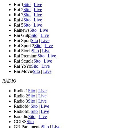
Rai 1
Sito
|
Live
Rai 2
Sito
|
Live
Rai 3
Sito
|
Live
Rai 4
Sito
|
Live
Rai 5
Sito
|
Live
Rainews
Sito
|
Live
Rai Gulp
Sito
|
Live
Rai Sport
Sito
|
Live
Rai Sport 2
Sito
|
Live
Rai Storia
Sito
|
Live
Rai Premium
Sito
|
Live
Rai Scuola
Sito
|
Live
Rai YoYo
Sito
|
Live
Rai Movie
Sito
|
Live
RADIO
Radio 1
Sito
|
Live
Radio 2
Sito
|
Live
Radio 3
Sito
|
Live
Radiofd4
Sito
|
Live
Radiofd5
Sito
|
Live
Isoradio
Sito
|
Live
CCISS
Sito
GR Parlamento
Sito
|
Live