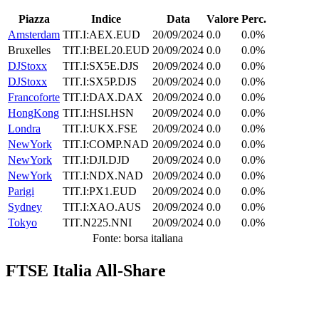
Piazza
Indice
Data
Valore
Perc.
Amsterdam
TIT.I:AEX.EUD
20/09/2024
0.0
0.0%
Bruxelles
TIT.I:BEL20.EUD
20/09/2024
0.0
0.0%
DJStoxx
TIT.I:SX5E.DJS
20/09/2024
0.0
0.0%
DJStoxx
TIT.I:SX5P.DJS
20/09/2024
0.0
0.0%
Francoforte
TIT.I:DAX.DAX
20/09/2024
0.0
0.0%
HongKong
TIT.I:HSI.HSN
20/09/2024
0.0
0.0%
Londra
TIT.I:UKX.FSE
20/09/2024
0.0
0.0%
NewYork
TIT.I:COMP.NAD
20/09/2024
0.0
0.0%
NewYork
TIT.I:DJI.DJD
20/09/2024
0.0
0.0%
NewYork
TIT.I:NDX.NAD
20/09/2024
0.0
0.0%
Parigi
TIT.I:PX1.EUD
20/09/2024
0.0
0.0%
Sydney
TIT.I:XAO.AUS
20/09/2024
0.0
0.0%
Tokyo
TIT.N225.NNI
20/09/2024
0.0
0.0%
Fonte: borsa italiana
FTSE Italia All-Share