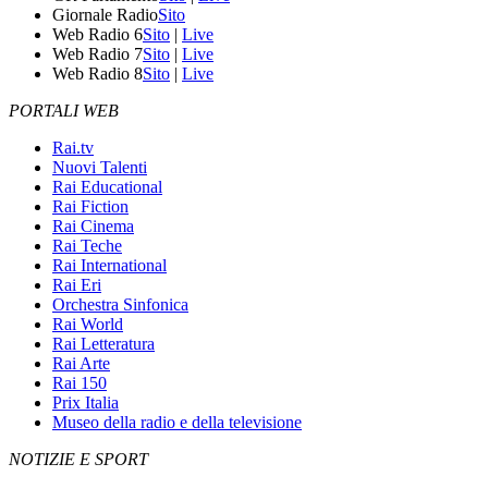
Giornale Radio
Sito
Web Radio 6
Sito
|
Live
Web Radio 7
Sito
|
Live
Web Radio 8
Sito
|
Live
PORTALI WEB
Rai.tv
Nuovi Talenti
Rai Educational
Rai Fiction
Rai Cinema
Rai Teche
Rai International
Rai Eri
Orchestra Sinfonica
Rai World
Rai Letteratura
Rai Arte
Rai 150
Prix Italia
Museo della radio e della televisione
NOTIZIE E SPORT