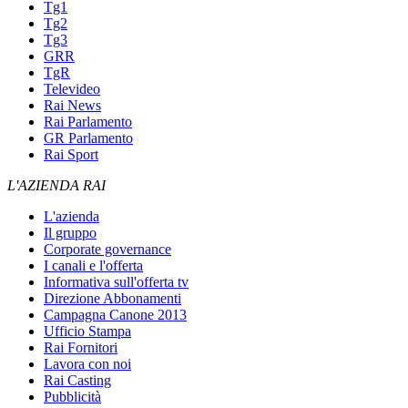
Tg1
Tg2
Tg3
GRR
TgR
Televideo
Rai News
Rai Parlamento
GR Parlamento
Rai Sport
L'AZIENDA RAI
L'azienda
Il gruppo
Corporate governance
I canali e l'offerta
Informativa sull'offerta tv
Direzione Abbonamenti
Campagna Canone 2013
Ufficio Stampa
Rai Fornitori
Lavora con noi
Rai Casting
Pubblicità