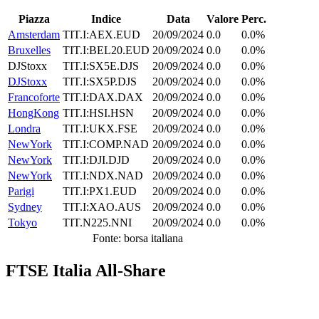
Piazza
Indice
Data
Valore
Perc.
Amsterdam
TIT.I:AEX.EUD
20/09/2024
0.0
0.0%
Bruxelles
TIT.I:BEL20.EUD
20/09/2024
0.0
0.0%
DJStoxx
TIT.I:SX5E.DJS
20/09/2024
0.0
0.0%
DJStoxx
TIT.I:SX5P.DJS
20/09/2024
0.0
0.0%
Francoforte
TIT.I:DAX.DAX
20/09/2024
0.0
0.0%
HongKong
TIT.I:HSI.HSN
20/09/2024
0.0
0.0%
Londra
TIT.I:UKX.FSE
20/09/2024
0.0
0.0%
NewYork
TIT.I:COMP.NAD
20/09/2024
0.0
0.0%
NewYork
TIT.I:DJI.DJD
20/09/2024
0.0
0.0%
NewYork
TIT.I:NDX.NAD
20/09/2024
0.0
0.0%
Parigi
TIT.I:PX1.EUD
20/09/2024
0.0
0.0%
Sydney
TIT.I:XAO.AUS
20/09/2024
0.0
0.0%
Tokyo
TIT.N225.NNI
20/09/2024
0.0
0.0%
Fonte: borsa italiana
FTSE Italia All-Share