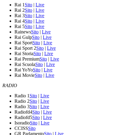
Rai 1
Sito
|
Live
Rai 2
Sito
|
Live
Rai 3
Sito
|
Live
Rai 4
Sito
|
Live
Rai 5
Sito
|
Live
Rainews
Sito
|
Live
Rai Gulp
Sito
|
Live
Rai Sport
Sito
|
Live
Rai Sport 2
Sito
|
Live
Rai Storia
Sito
|
Live
Rai Premium
Sito
|
Live
Rai Scuola
Sito
|
Live
Rai YoYo
Sito
|
Live
Rai Movie
Sito
|
Live
RADIO
Radio 1
Sito
|
Live
Radio 2
Sito
|
Live
Radio 3
Sito
|
Live
Radiofd4
Sito
|
Live
Radiofd5
Sito
|
Live
Isoradio
Sito
|
Live
CCISS
Sito
GR Parlamento
Sito
|
Live