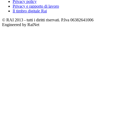
Privacy policy
Privacy e rapporto di lavoro
Il timbro digitale Rai
© RAI 2013 - tutti i diritti riservati. P.Iva 06382641006
Engineered by RaiNet