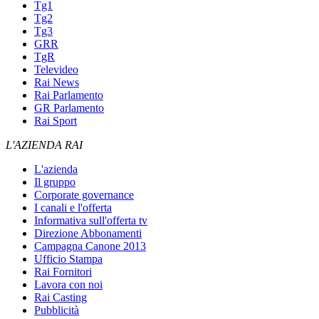
Tg1
Tg2
Tg3
GRR
TgR
Televideo
Rai News
Rai Parlamento
GR Parlamento
Rai Sport
L'AZIENDA RAI
L'azienda
Il gruppo
Corporate governance
I canali e l'offerta
Informativa sull'offerta tv
Direzione Abbonamenti
Campagna Canone 2013
Ufficio Stampa
Rai Fornitori
Lavora con noi
Rai Casting
Pubblicità