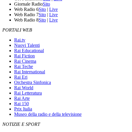
Giornale Radio
Sito
Web Radio 6
Sito
|
Live
Web Radio 7
Sito
|
Live
Web Radio 8
Sito
|
Live
PORTALI WEB
Rai.tv
Nuovi Talenti
Rai Educational
Rai Fiction
Rai Cinema
Rai Teche
Rai International
Rai Eri
Orchestra Sinfonica
Rai World
Rai Letteratura
Rai Arte
Rai 150
Prix Italia
Museo della radio e della televisione
NOTIZIE E SPORT